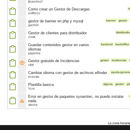
jlsanchezf
Como crear un Gestor de Descargas
d
sniffersv
gestor de banner en php y mysql
banner
gestor
gachon
Gestor de clientes para distribuidor
distribuido
srwik
Guardar contenidos gestor en varios
backend
backoffice
idiomas
paperina
Gestor gratuido de Incidencias
gestor
incidencias
sibit
Cambiar idioma con gestor de archivos elfinder
ayuda-genera
ezavala
Plantilla basica
alguna
gestor
pl
Vcnt
Error en gestor de paquetes synamtec, no puedo instalar
nada
alexfut
La zona horaria