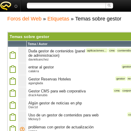
Foros del Web
»
Etiquetas
» Temas sobre gestor
Temas sobre gestor
Tema / Autor
Duda gestor de contenidos (panel
aplicaciones...
cms
contenido
de administracion)
davielsanchez
entrar al gestor
gestor
calakra
Gestor Reservas Hoteles
gestor
re
aganglada
Gestor CMS para web corporativa
cms
corpor
drack4anubis
Algún gestor de noticias en php
Dav1d
Uso de un gestor de contenidos para web
c
Mickey3
problemas con gestor de actualización