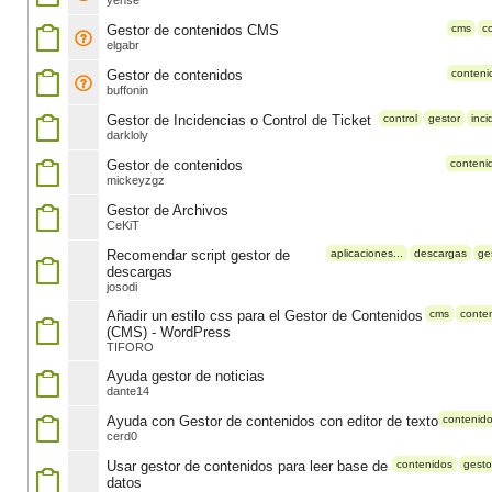
yense
Gestor de contenidos CMS
cms
c
elgabr
Gestor de contenidos
conteni
buffonin
Gestor de Incidencias o Control de Ticket
control
gestor
inci
darkloly
Gestor de contenidos
conteni
mickeyzgz
Gestor de Archivos
CeKiT
Recomendar script gestor de
aplicaciones...
descargas
ge
descargas
josodi
Añadir un estilo css para el Gestor de Contenidos
cms
conte
(CMS) - WordPress
TIFORO
Ayuda gestor de noticias
dante14
Ayuda con Gestor de contenidos con editor de texto
contenid
cerd0
Usar gestor de contenidos para leer base de
contenidos
gesto
datos