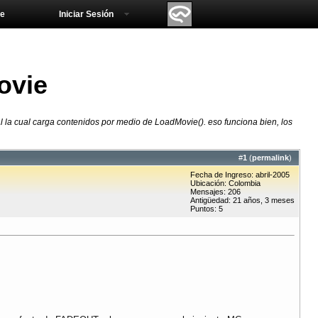
e
Iniciar Sesión
ovie
l la cual carga contenidos por medio de LoadMovie(). eso funciona bien, los
#
1
(
permalink
)
Fecha de Ingreso: abril-2005
Ubicación: Colombia
Mensajes: 206
Antigüedad: 21 años, 3 meses
Puntos: 5