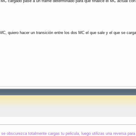
al el MC cargado pase a un frame determinado para que finalice el MC actual 
C, quiero hacer un transición entre los dos MC el que sale y el que se carg
 se obscurezca totalmente cargas tu pelicula, luego utilizas una reversa para