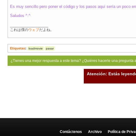
Es muy sencillo pero poner el código y los pasos aquí sería un poco e
Saludos ^.^
__________________
これは僕の
ウェブ
だよね。
Etiquetas
:
loadmovie
pasar
¿Tienes una mejor respuesta a este tema? ¿Quiéres hacerle una pregunta 
Atención: Estás leyend
Contáctenos
-
Archivo
-
Política de Priv