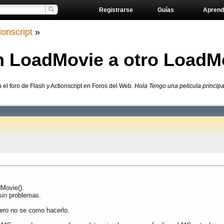
Registrarse
Guías
Aprend
ionscript
»
un LoadMovie a otro LoadM
 el foro de Flash y Actionscript en Foros del Web.
Hola Tengo una pelicula principa
dMovie().
sin problemas.
pero no se como hacerlo.