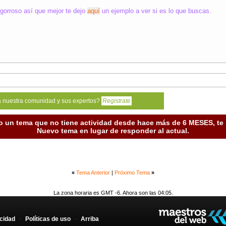
ngorroso así que mejor te dejo
aquí
un ejemplo a ver si es lo que buscas.
a nuestra comunidad y sus expertos?
Registrate
o un tema que no tiene actividad desde hace más de 6 MESES, t
Nuevo tema en lugar de responder al actual.
«
Tema Anterior
|
Próximo Tema
»
La zona horaria es GMT -6. Ahora son las 04:05.
acidad
-
Políticas de uso
-
Arriba