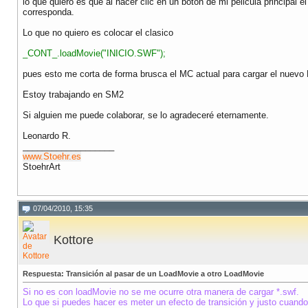
lo que quiero es que al hacer clic en un boton de mi pelicula princip
corresponda.
Lo que no quiero es colocar el clasico
_CONT_.loadMovie("INICIO.SWF");
pues esto me corta de forma brusca el MC actual para cargar el nuevo M
Estoy trabajando en SM2
Si alguien me puede colaborar, se lo agradeceré eternamente.
Leonardo R.
___________________
www.Stoehr.es
StoehrArt
07/04/2010, 15:35
Kottore
Respuesta: Transición al pasar de un LoadMovie a otro LoadMovie
Si no es con loadMovie no se me ocurre otra manera de cargar *.swf.
Lo que si puedes hacer es meter un efecto de transición y justo cuando