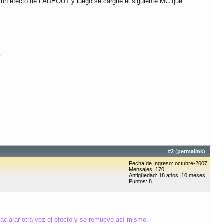
con un efecto de FADEOUT y luego se cargue el siguiente MC que
a
#
2
(
permalink
)
Fecha de Ingreso: octubre-2007
Mensajes: 170
Antigüedad: 18 años, 10 meses
Puntos: 8
 aclarar otra vez el efecto y se remueve así mismo.