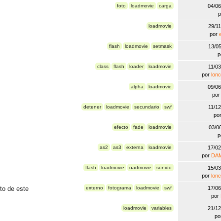
foto
loadmovie
carga
04/0
loadmovie
29/1
por
flash
loadmovie
setmask
13/0
p
class
flash
loader
loadmovie
11/0
por
lon
alpha
loadmovie
09/0
po
detener
loadmovie
secundario
swf
11/1
po
efecto
fade
loadmovie
03/0
p
as2
as3
externa
loadmovie
17/0
por
DA
flash
loadmovie
oadmovie
sonido
15/0
por
lon
to de este
externo
fotograma
loadmovie
swf
17/0
por
loadmovie
variables
21/1
po