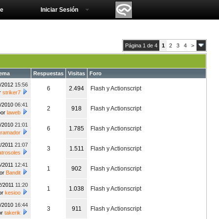
e
Iniciar Sesión
Página 1 de 4
1
2
3
4
>
tema
Respuestas
Visitas
Foro
1/2012
15:56
6
2.494
Flash y Actionscript
r
striker7
2/2010
06:41
2
918
Flash y Actionscript
por
laweb
6/2010
21:01
6
1.785
Flash y Actionscript
gramador
2/2011
21:07
3
1.511
Flash y Actionscript
atrosoles
5/2011
12:41
1
902
Flash y Actionscript
or
Bandit
2/2011
11:20
1
1.038
Flash y Actionscript
or
kesioo
3/2010
16:44
3
911
Flash y Actionscript
or
takerik