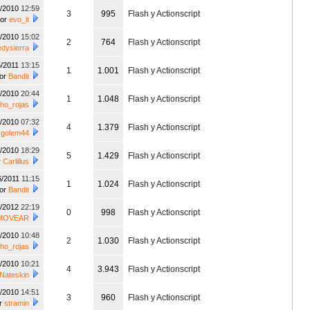
6/2010
12:59
3
995
Flash y Actionscript
por
evo_it
1/2010
15:02
2
764
Flash y Actionscript
edysierra
5/2011
13:15
1
1.001
Flash y Actionscript
or
Bandit
3/2010
20:44
1
1.048
Flash y Actionscript
cho_rojas
6/2010
07:32
4
1.379
Flash y Actionscript
r
golem44
2/2010
18:29
5
1.429
Flash y Actionscript
r
Carlillus
6/2011
11:15
1
1.024
Flash y Actionscript
or
Bandit
2/2012
22:19
0
998
Flash y Actionscript
MOVEAR
3/2010
10:48
2
1.030
Flash y Actionscript
cho_rojas
6/2010
10:21
4
3.943
Flash y Actionscript
Nateskin
2/2010
14:51
3
960
Flash y Actionscript
r
stramin