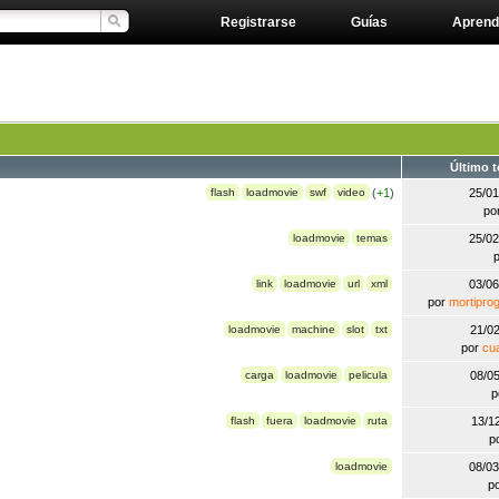
Registrarse
Guías
Aprend
Último 
flash
loadmovie
swf
video
(
+1
)
25/0
po
loadmovie
temas
25/0
link
loadmovie
url
xml
03/0
por
mortipro
loadmovie
machine
slot
txt
21/0
por
cu
carga
loadmovie
pelicula
08/0
p
flash
fuera
loadmovie
ruta
13/1
p
loadmovie
08/0
p