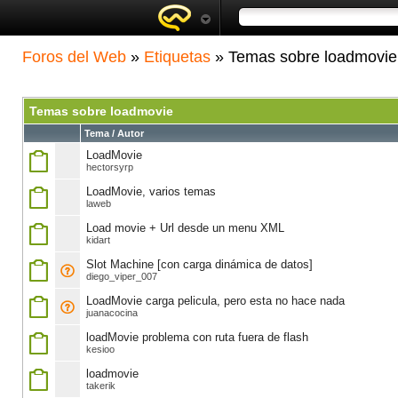
Foros del Web
»
Etiquetas
» Temas sobre loadmovie
Temas sobre loadmovie
Tema / Autor
LoadMovie
hectorsyrp
LoadMovie, varios temas
laweb
Load movie + Url desde un menu XML
kidart
Slot Machine [con carga dinámica de datos]
diego_viper_007
LoadMovie carga pelicula, pero esta no hace nada
juanacocina
loadMovie problema con ruta fuera de flash
kesioo
loadmovie
takerik