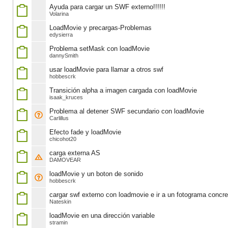
Ayuda para cargar un SWF externo!!!!!!
Volarina
LoadMovie y precargas-Problemas
edysierra
Problema setMask con loadMovie
dannySmith
usar loadMovie para llamar a otros swf
hobbescrk
Transición alpha a imagen cargada con loadMovie
isaak_kruces
Problema al detener SWF secundario con loadMovie
Carlillus
Efecto fade y loadMovie
chicohot20
carga externa AS
DAMOVEAR
loadMovie y un boton de sonido
hobbescrk
cargar swf externo con loadmovie e ir a un fotograma concre
Nateskin
loadMovie en una dirección variable
stramin