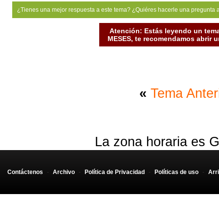
¿Tienes una mejor respuesta a este tema? ¿Quiéres hacerle una pregunta 
Atención: Estás leyendo un tema
MESES, te recomendamos abrir un
«
Tema Anter
La zona horaria es G
Contáctenos
-
Archivo
-
Política de Privacidad
-
Políticas de uso
-
Arr