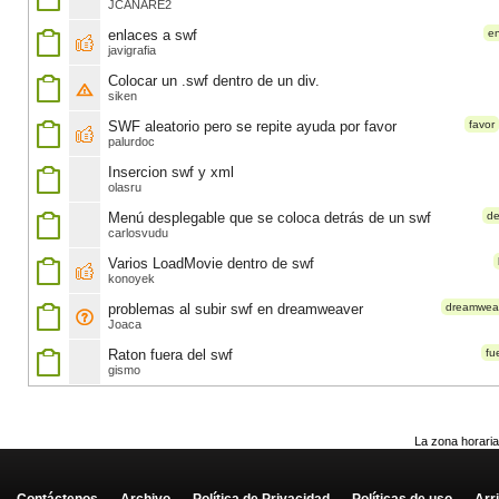
JCANARE2
enlaces a swf
e
javigrafia
Colocar un .swf dentro de un div.
siken
SWF aleatorio pero se repite ayuda por favor
favor
palurdoc
Insercion swf y xml
olasru
Menú desplegable que se coloca detrás de un swf
de
carlosvudu
Varios LoadMovie dentro de swf
konoyek
problemas al subir swf en dreamweaver
dreamwea
Joaca
Raton fuera del swf
fu
gismo
La zona horaria