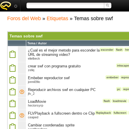
Foros del Web
»
Etiquetas
» Temas sobre swf
Temas sobre swf
Tema / Autor
¿Cual es el mejor metodo para esconder la
esconder
flash
ht
URL de streaming video?
elielbeck
crear swf con programa gratuito
inkscape
zeliq
Embeber reproductor swf
embeber
repro
jonni09lo
Reproducir archivos swf en cualquier PC
pc
repr
jfv_2
LoadMovie
flash
loadmovie
hectorsyrp
FLVPlayback a fullscreen dentro ce Clip
flvplayback
fullscreen
ceaped
Cambiar coordenadas sprite