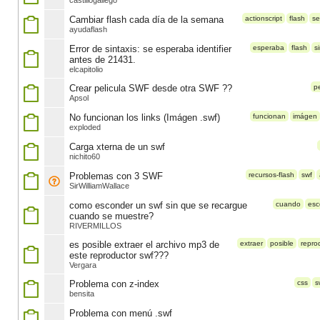
castillogallego
Cambiar flash cada día de la semana
actionscript
flash
s
ayudaflash
Error de sintaxis: se esperaba identifier
esperaba
flash
s
antes de 21431.
elcapitolio
Crear pelicula SWF desde otra SWF ??
pe
Apsol
No funcionan los links (Imágen .swf)
funcionan
imágen
exploded
Carga xterna de un swf
nichito60
Problemas con 3 SWF
recursos-flash
swf
SirWilliamWallace
como esconder un swf sin que se recargue
cuando
esc
cuando se muestre?
RIVERMILLOS
es posible extraer el archivo mp3 de
extraer
posible
repro
este reproductor swf???
Vergara
Problema con z-index
css
s
bensita
Problema con menú .swf