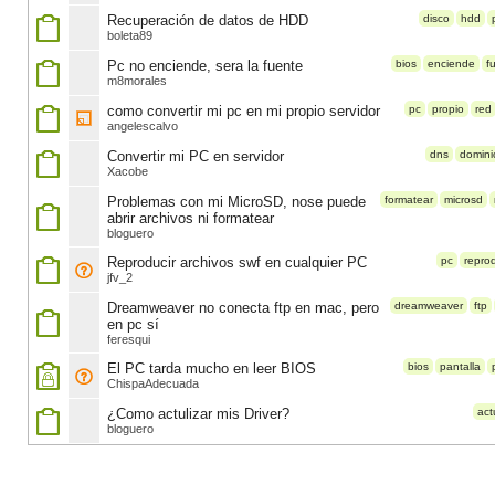
Recuperación de datos de HDD
disco
hdd
boleta89
Pc no enciende, sera la fuente
bios
enciende
f
m8morales
como convertir mi pc en mi propio servidor
pc
propio
red
angelescalvo
Convertir mi PC en servidor
dns
domini
Xacobe
Problemas con mi MicroSD, nose puede
formatear
microsd
abrir archivos ni formatear
bloguero
Reproducir archivos swf en cualquier PC
pc
reprod
jfv_2
Dreamweaver no conecta ftp en mac, pero
dreamweaver
ftp
en pc sí
feresqui
El PC tarda mucho en leer BIOS
bios
pantalla
ChispaAdecuada
¿Como actulizar mis Driver?
act
bloguero