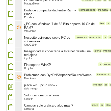
PC enciende pero no inicia
MaggotBleach
Duda de compatibilidad entre Ram y
compatibilidad
memoria
Placa
Enxebre
¿PC con Windows 7 de 32 Bits soporta 16 Gb de
bits
pc
RAM?
VitoMolina
Necesito opiniones sobre PC de
opiniones
ordenador
pc
s
sobremesa
OggO1984
Inseguridad al conectarte a Internet desde una
ajena
interne
red ajena
tnyplnc
Fin soporte WinXP
pc
sopor
BrujoNic
Problemas con DynDNS/Apache/Router/Wamp
internet
ip
Dracknes
placa wifi , pci o usb=?
internet
pc
p
aldo_rengo
Solo funciona un altavoz
kahlo84
Cambiar solo grafica o algo mas ?
disco
pc
plac
adri9911