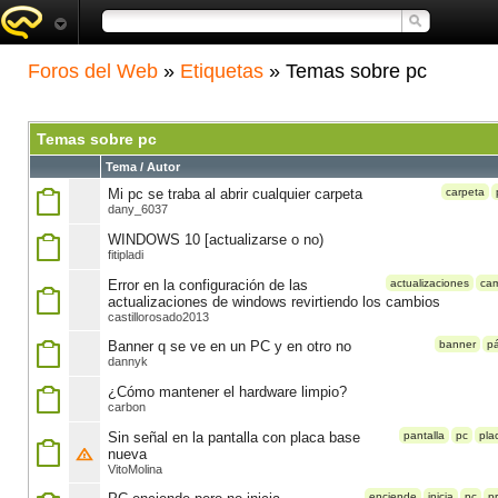
Foros del Web
»
Etiquetas
» Temas sobre pc
Temas sobre pc
Tema / Autor
Mi pc se traba al abrir cualquier carpeta
carpeta
dany_6037
WINDOWS 10 [actualizarse o no)
fitipladi
Error en la configuración de las
actualizaciones
ca
actualizaciones de windows revirtiendo los cambios
castillorosado2013
Banner q se ve en un PC y en otro no
banner
p
dannyk
¿Cómo mantener el hardware limpio?
carbon
Sin señal en la pantalla con placa base
pantalla
pc
pla
nueva
VitoMolina
enciende
inicia
pc
p