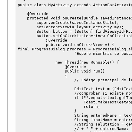
public class MyActivity extends ActionBarActivity
    @Override

    protected void onCreate(Bundle savedInstanceS
        super.onCreate(savedInstanceState);

        setContentView(R.layout.activity_my);

        Button button = (Button) findViewById(R.i
        button.setOnClickListener(new OnClickList
            @Override

            public void onClick(View v) {

final ProgressDialog progress = ProgressDialog.sh
                        "Espere mientras se busca
                new Thread(new Runnable() {

                    @Override

                    public void run()

                    {

                        // Código principal de la
                        EditText text = (EditText
                        //comprobar si existe nom
                        if ("".equals(text.getTex
                            Toast.makeText(getAp
                            return;

                        }

                        String enteredName = text
                        String finalName = entere
                        //String salutation = get
                        // + " " + enteredName;
