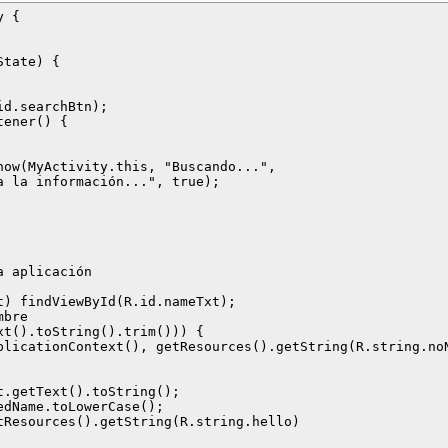
 {

tate) {

d.searchBtn);

ener() {

ow(MyActivity.this, "Buscando...",

 la información...", true);

 aplicación

) findViewById(R.id.nameTxt);

bre

t().toString().trim())) {

plicationContext(), getResources().getString(R.string.noN
.getText().toString();

dName.toLowerCase();

Resources().getString(R.string.hello)
