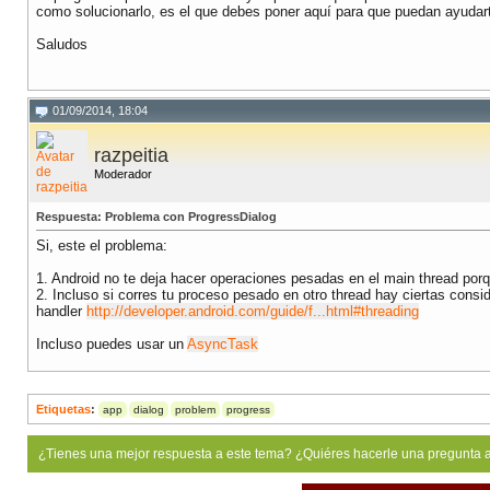
                        int x = (codeASCII + naci
como solucionarlo, es el que debes poner aquí para que puedan ayudar
                        String[] insultos = new S
Saludos
                        insultos[0] = "No te preo
                        insultos[1] = "Tienes fut
                        insultos[2] = "Ha llegado
01/09/2014, 18:04
                        insultos[3] = "Se puede 
                        insultos[4] = "Tú tambien
razpeitia
                        insultos[5] = "Ni Newton 
                        insultos[6] = "A no todo
Moderador
                        insultos[7] = "Tu atract
                        insultos[8] = "No es un 
Respuesta: Problema con ProgressDialog
                        insultos[9] = "Te espera
                        insultos[10] = "Tu cocie
Si, este el problema:
                        insultos[11] = "Muéstrat
                        insultos[12] = "Si le ca
1. Android no te deja hacer operaciones pesadas en el main thread porq
                        insultos[13] = "Tienes u
2. Incluso si corres tu proceso pesado en otro thread hay ciertas cons
                        insultos[14] = "La medio
handler
http://developer.android.com/guide/f...html#threading
                        insultos[15] = "Totorota
                        insultos[16] = "Por fin 
Incluso puedes usar un
AsyncTask
                        TextView out = (TextView)
                        out.setText(insultos[x]);
Etiquetas
:
app
dialog
problem
progress
                        runOnUiThread(new Runnabl
                            @Override

¿Tienes una mejor respuesta a este tema? ¿Quiéres hacerle una pregunta 
                            public void run()

                            {
