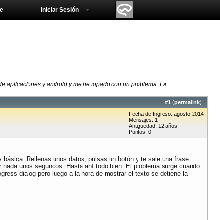
e
Iniciar Sesión
e aplicaciones y android y me he topado con un problema. La ...
#
1
(
permalink
)
Fecha de Ingreso: agosto-2014
Mensajes: 1
Antigüedad: 12 años
Puntos: 0
 básica. Rellenas unos datos, pulsas un botón y te sale una frase
acer nada unos segundos. Hasta ahí todo bien. El problema surge cuando
gress dialog pero luego a la hora de mostrar el texto se detiene la