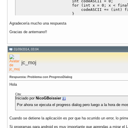
                        int codeASCII = 0;

                        for (int x = 0; x < final
                            codeASCII += (int) fi
                        }

Agradecería mucho una respuesta
                        EditText day = (EditText)
                        //comprobar si se ha intr
Gracias de antemano!!
                        if ("".equals(day.getText
                            Toast.makeText(getAp
                            return;

                        }

01/09/2014, 03:04
                        EditText month = (EditTex
                        //comprobar si se ha intr
                        if ("".equals(month.getTe
jc_moj
                            Toast.makeText(getAp
                            return;

                        }

Respuesta: Problema con ProgressDialog
                        EditText year = (EditText
                        //comprobar si se ha intr
Hola
                        if ("".equals(year.getTex
                            Toast.makeText(getAp
Cita:
                            return;

Iniciado por
NicoGBoissier
                        }

Por ahora se ejecuta el progress dialog pero luego a la hora de mos
                        int dia = Integer.valueOf
                        int año = Integer.valueOf
                        int mes = Integer.valueOf
Cuando se detiene la aplicación es por que ha ocurrido un error, lo prime
                        int nacimiento = dia + me
                        int nTotal = 17;

Si programas para android es muy importante que aprendas a mirar el Lo