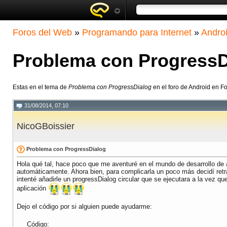
Foros del Web
»
Programando para Internet
»
Andro
Problema con ProgressD
Estas en el tema de
Problema con ProgressDialog
en el foro de Android en F
31/08/2014, 07:10
NicoGBoissier
Problema con ProgressDialog
Hola qué tal, hace poco que me aventuré en el mundo de desarrollo de 
automáticamente. Ahora bien, para complicarla un poco más decidí retra
intenté añadirle un progressDialog circular que se ejecutara a la vez qu
aplicación
Dejo el código por si alguien puede ayudarme:
Código: