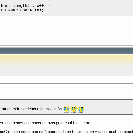
Name.length(); x++) {

nalName.charAt(x);

 findViewById(R.id.day);

oducido día

().toString().trim())) {

plicationContext(), getResources().getString(R.string.noD
t) findViewById(R.id.month);

oducido mes

xt().toString().trim())) {

plicationContext(), getResources().getString(R.string.noM
) findViewById(R.id.year);

oducido año

t().toString().trim())) {

plicationContext(), getResources().getString(R.string.noY
trar el texto se detiene la aplicación
(day.getText().toString());

(year.getText().toString());

(month.getText().toString());

ro que tienes que hacer es averiguar cual fue el error.
s + año;

gCat, para saber qué está ocurriendo en tu aplicación y saber cual fue exact