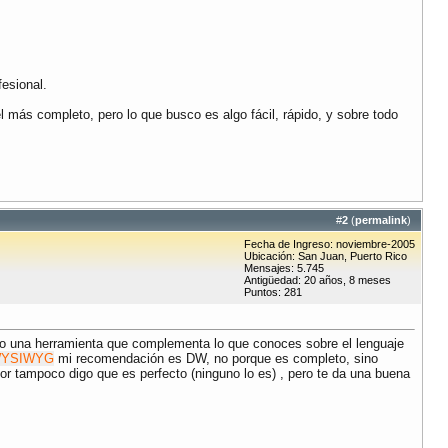
esional.
más completo, pero lo que busco es algo fácil, rápido, y sobre todo
#
2
(
permalink
)
Fecha de Ingreso: noviembre-2005
Ubicación: San Juan, Puerto Rico
Mensajes: 5.745
Antigüedad: 20 años, 8 meses
Puntos: 281
lo una herramienta que complementa lo que conoces sobre el lenguaje
YSIWYG
mi recomendación es DW, no porque es completo, sino
or tampoco digo que es perfecto (ninguno lo es) , pero te da una buena