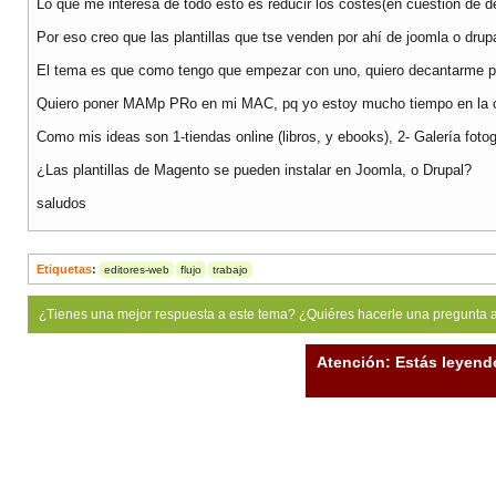
Lo que me interesa de todo esto es reducir los costes(en cuestión de d
Por eso creo que las plantillas que tse venden por ahí de joomla o dru
El tema es que como tengo que empezar con uno, quiero decantarme po
Quiero poner MAMp PRo en mi MAC, pq yo estoy mucho tiempo en la call
Como mis ideas son 1-tiendas online (libros, y ebooks), 2- Galería fotog
¿Las plantillas de Magento se pueden instalar en Joomla, o Drupal?
saludos
Etiquetas
:
editores-web
flujo
trabajo
¿Tienes una mejor respuesta a este tema? ¿Quiéres hacerle una pregunta 
Atención: Estás leyend