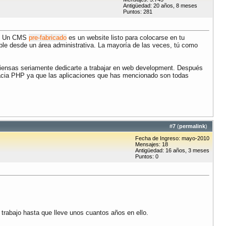
Antigüedad: 20 años, 8 meses
Puntos: 281
or. Un CMS
pre-fabricado
es un website listo para colocarse en tu
ible desde un área administrativa. La mayoría de las veces, tú como
piensas seriamente dedicarte a trabajar en web development. Después
s hacia PHP ya que las aplicaciones que has mencionado son todas
#
7
(
permalink
)
Fecha de Ingreso: mayo-2010
Mensajes: 18
Antigüedad: 16 años, 3 meses
Puntos: 0
 trabajo hasta que lleve unos cuantos años en ello.