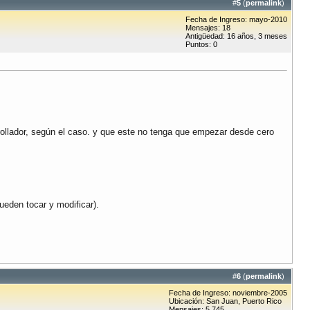
#
5
(
permalink
)
Fecha de Ingreso: mayo-2010
Mensajes: 18
Antigüedad: 16 años, 3 meses
Puntos: 0
rollador, según el caso. y que este no tenga que empezar desde cero
pueden tocar y modificar).
#
6
(
permalink
)
Fecha de Ingreso: noviembre-2005
Ubicación: San Juan, Puerto Rico
Mensajes: 5.745