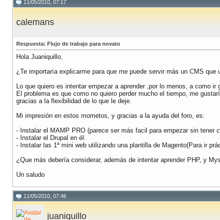
11/05/2010, 07:17
calemans
Respuesta: Flujo de trabajo para novato
Hola Juaniquillo,
¿Te importaría explicarme para que me puede servir más un CMS que u
Lo que quiero es intentar empezar a aprender ,por lo menos, a como i
El problema es que como no quiero perder mucho el tiempo, me gustaría
gracias a la flexibilidad de lo que le deje.
Mi impresión en estos mometos, y gracias a la ayuda del foro, es:
- Instalar el MAMP PRO (parece ser más facil para empezar sin tener 
- Instalar el Drupal en él.
- Instalar las 1ª mini web utilizando una plantilla de Magento(Para ir p
¿Que más debería considerar, además de intentar aprender PHP, y Mys
Un saludo
11/05/2010, 07:46
juaniquillo