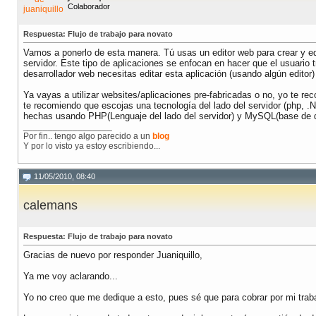
Colaborador
Respuesta: Flujo de trabajo para novato
Vamos a ponerlo de esta manera. Tú usas un editor web para crear y e
servidor. Este tipo de aplicaciones se enfocan en hacer que el usuario
desarrollador web necesitas editar esta aplicación (usando algún editor) p
Ya vayas a utilizar websites/aplicaciones pre-fabricadas o no, yo te
te recomiendo que escojas una tecnología del lado del servidor (php, .
hechas usando PHP(Lenguaje del lado del servidor) y MySQL(base de d
__________________
Por fin.. tengo algo parecido a un
blog
Y por lo visto ya estoy escribiendo...
11/05/2010, 08:40
calemans
Respuesta: Flujo de trabajo para novato
Gracias de nuevo por responder Juaniquillo,
Ya me voy aclarando...
Yo no creo que me dedique a esto, pues sé que para cobrar por mi traba