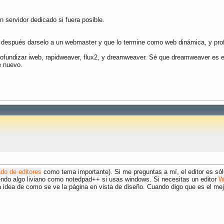
n servidor dedicado si fuera posible.
a después darselo a un webmaster y que lo termine como web dinámica, y prof
ofundizar iweb, rapidweaver, flux2, y dreamweaver. Sé que dreamweaver es el 
e nuevo.
ado de editores
como tema importante). Si me preguntas a mí, el editor es só
endo algo liviano como notedpad++ si usas windows. Si necesitas un editor
W
a idea de como se ve la página en vista de diseño. Cuando digo que es el mej