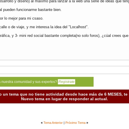
esarrollo y diseño) al máximo para lanzar a la web una serie de ideas que ten
pal pueden funcionarme bastante bien.
r lo mejor para mi csaso.
e o de viaje, y me interesa la idea del "Localhost".
ráfica, y 3- mini red social bastante completa(no solo foros), ¿cúal crees que
a nuestra comunidad y sus expertos?
Registrate
o un tema que no tiene actividad desde hace más de 6 MESES, t
Nuevo tema en lugar de responder al actual.
«
Tema Anterior
|
Próximo Tema
»