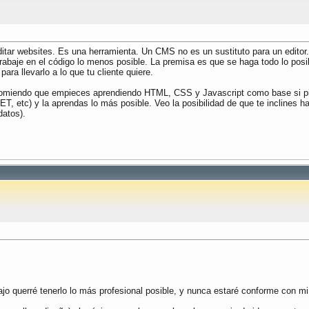
ditar websites. Es una herramienta. Un CMS no es un sustituto para un edit
 trabaje en el código lo menos posible. La premisa es que se haga todo lo pos
ara llevarlo a lo que tu cliente quiere.
 recomiendo que empieces aprendiendo HTML, CSS y Javascript como base si 
NET, etc) y la aprendas lo más posible. Veo la posibilidad de que te incline
atos).
jo querré tenerlo lo más profesional posible, y nunca estaré conforme con mi