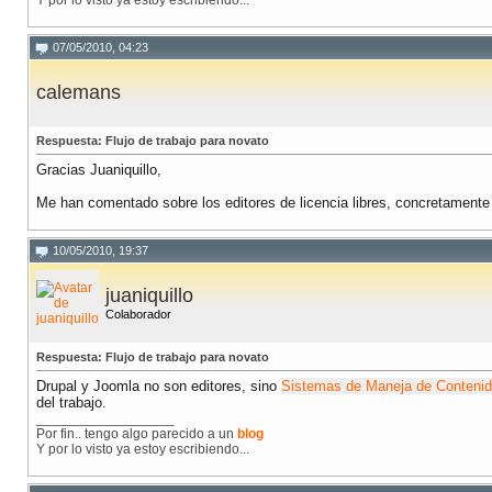
Y por lo visto ya estoy escribiendo...
07/05/2010, 04:23
calemans
Respuesta: Flujo de trabajo para novato
Gracias Juaniquillo,
Me han comentado sobre los editores de licencia libres, concretament
10/05/2010, 19:37
juaniquillo
Colaborador
Respuesta: Flujo de trabajo para novato
Drupal y Joomla no son editores, sino
Sistemas de Maneja de Conteni
del trabajo.
__________________
Por fin.. tengo algo parecido a un
blog
Y por lo visto ya estoy escribiendo...