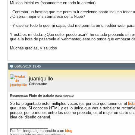
Mi idea inicial es (basandome en todo lo anterior):
- Contratar un hosting que me permita ir creciendo hasta incluso tener u
¿O sería mejor el sistema ese de la Nube?
- Y diseñar todo lo que mi capacidad me permita en un editor web, par
Y está es mi duda. ¿Que editor puedo usar?, he estado probando sin pr
que a la hora de pasarselo al webmaster, este no tenga que empezar d
Muchas gracias, y saludos
06/05/2010, 19:40
juaniquillo
Colaborador
Respuesta: Flujo de trabajo para novato
Se ha preguntado esto múltiples veces (es por eso que tenemos el
list
que usas. Si conoces HTML y es lo único que vas a trabajar te recomi
porque, por lo menos entre los que he probado, es el mejor en darte un
idea del diseño general.
__________________
Por fin.. tengo algo parecido a un
blog