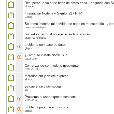
Recuperar un valor de base de datos cada 1 segundo con Se
victorac
Integración Node.js y Symfony2 / PHP
Corelli
Se como 'montar' mi servidor de node en mi escritorio , ¿co
braismartelolopez
Socket.io : error al obtener el archivo con src
braismartelolopez
problema con base de datos
ghiper
¿Como se instala NodeBB ?
bacanzito
Comenzando con node.js (problema)
ZedGe1505
métodos put y delete express
eloyucu
se cae el servidor nodejs
Yoi
Problema al usar express-sessions
KrlOsRuiz
problema para hacer consulta
ghiper