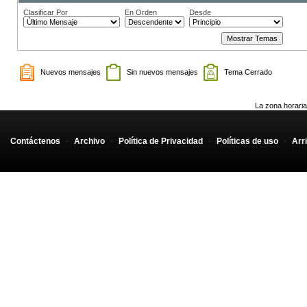
Clasificar Por
En Orden
Desde
Nuevos mensajes
Sin nuevos mensajes
Tema Cerrado
La zona horaria
Contáctenos
-
Archivo
-
Política de Privacidad
-
Políticas de uso
-
Arr