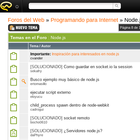
Foros del Web
»
Programando para Internet
» Node.
Página 8 de 
Temas en el Foro
: Node.js
Tema
/
Autor
Importante:
Inspiración para interesados en node.js
cvander
[SOLUCIONADO]
Como guardar en socket.io la session
sekafry
Busco ejemplo muy básico de node.js
ertomasillo
ejecutar script externo
eloyucu
child_process spawn dentro de node-webkit
cadrogui
[SOLUCIONADO]
socket remoto
bocho0610
[SOLUCIONADO]
¿Servidores node.js?
daPhyre