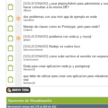
[SOLUCIONADO]
¿usar phpmyAdmin para administrar y usa
hacer consultas a la misma DB?
Albuss
dos problemas con una mini app de ejemplo en node
nanotime
Manejo de clases como en Prototype, pero para node?
ClubIce
[SOLUCIONADO]
problema con node.js y mysql
ghiper
[SOLUCIONADO]
Nodejs se vuelve loco
teleconocimiento
[SOLUCIONADO]
como subir archivo al servidor sin expres
sonickseven
Duda para crear aplicacion node.js y postgresql
Montes28
que debo de utilizar para crear una aplicacion para vidualiza
real
Montes28
Opciones de Visualización
Mostrando temas del 176 al 200 de 422