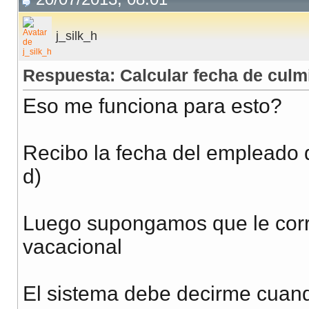
if
(
in_array
(
$fecha
,
$feriados
)
)
j_silk_h
return
true
;
else
Respuesta: Calcular fecha de culm
return
false
Eso me funciona para esto?
//return true o false
}
Recibo la fecha del empleado 
d)
Luego supongamos que le corre
vacacional
El sistema debe decirme cuand