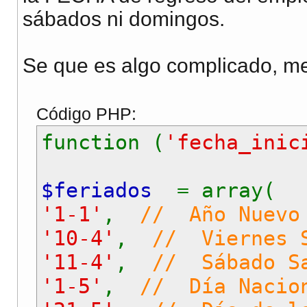
sábados ni domingos.
Se que es algo complicado, m
Código PHP:
function (
'fecha_inic
$feriados
= array(
'1-1'
,
// Año Nuevo
'10-4'
,
// Viernes 
'11-4'
,
// Sábado S
'1-5'
,
// Día Nacio