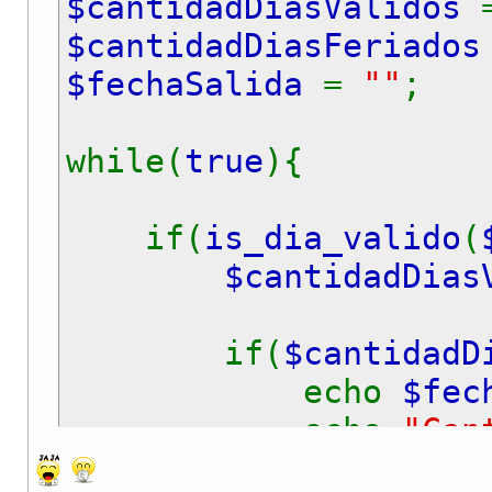
$cantidadDiasValidos
$cantidadDiasFeriado
$fechaSalida
=
""
;
while(
true
){
if(
is_dia_valido
(
$cantidadDias
if(
$cantidadD
echo
$fec
echo
"Can
echo
"Can