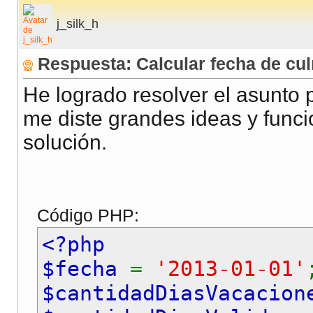
j_silk_h
Respuesta: Calcular fecha de cu
He logrado resolver el asunto p
me diste grandes ideas y funci
solución.
Código PHP:
<?php
$fecha
=
'2013-01-01'
$cantidadDiasVacacio