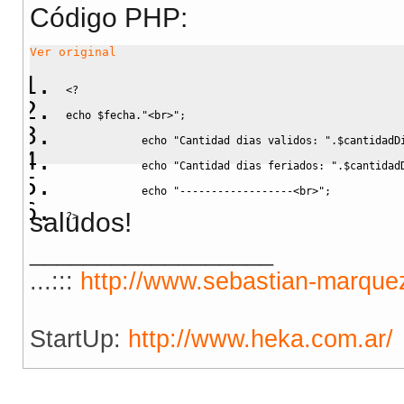
Código PHP:
}
Ver original
<?
function
is_dia_valid
echo
$fecha
.
"<br>"
;
echo
"Cantidad dias validos: "
.
$cantidadD
echo
"Cantidad dias feriados: "
.
$cantidad
$weekday
=
date
(
"
echo
"------------------<br>"
;
saludos!
?>
if(
$weekday
==
0
__________________
return
false
;
...:::
http://www.sebastian-marquez
}else{
$feriados
= 
StartUp:
http://www.heka.com.ar/