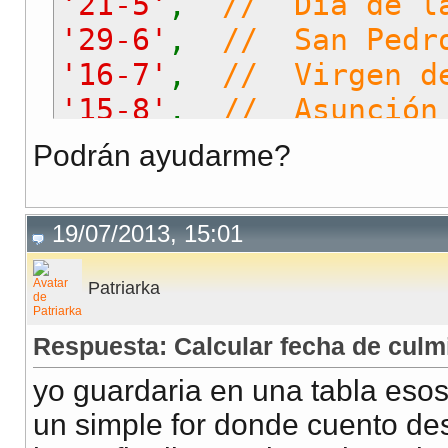
'21-5'
,
// Día de l
'29-6'
,
// San Pedro
'16-7'
,
// Virgen d
'15-8'
,
// Asunción 
'18-9'
,
// Día de l
Podrán ayudarme?
'19-9'
,
// Día de l
'12-10'
,
// Aniversa
19/07/2013, 15:01
'31-10'
,
// Día Naci
'1-11'
,
// Día de To
Patriarka
'8-12'
,
// Inmaculad
Respuesta: Calcular fecha de culm
'13-12'
,
// eleccion
'25-12'
,
// Nativida
yo guardaria en una tabla esos
);
un simple for donde cuento des