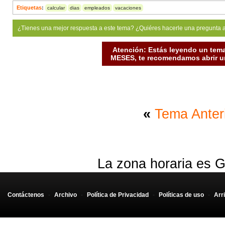
Etiquetas
:
calcular
dias
empleados
vacaciones
¿Tienes una mejor respuesta a este tema? ¿Quiéres hacerle una pregunta 
Atención: Estás leyendo un tema
MESES, te recomendamos abrir un
«
Tema Anter
La zona horaria es G
Contáctenos
-
Archivo
-
Política de Privacidad
-
Políticas de uso
-
Arr