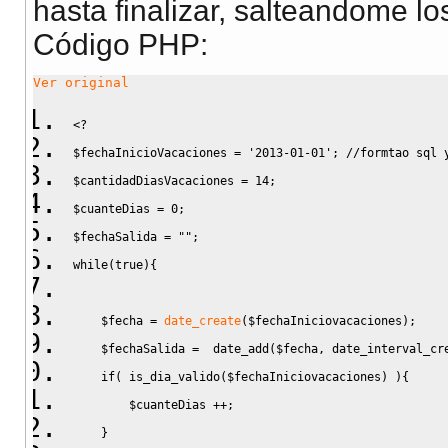
hasta finalizar, salteandome lo
Código PHP:
}
Ver original
<?
$fechaInicioVacaciones
=
'2013-01-01'
;
//formtao sql 
$cantidadDiasVacaciones
=
14
;
$cuanteDias
=
0
;
$fechaSalida
=
""
;
while
(
true
)
{
$fecha
=
date_create
(
$fechaIniciovacaciones
)
;
$fechaSalida
=
  date_add
(
$fecha
,
 date_interval_cr
if
(
 is_dia_valido
(
$fechaIniciovacaciones
)
)
{
$cuanteDias
++;
}