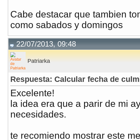
echo
"---
Cabe destacar que tambien tom
break;
como sabados y domingos
}else{
$fecha
=
22/07/2013, 09:48
$fecha
=
}
Patriarka
}else{
Respuesta: Calcular fecha de culm
$cantidadDias
$fecha
=
date
Excelente!
$fecha
=
date
la idea era que a parir de mi 
}
necesidades.
$fecha
=
date_fo
te recomiendo mostrar este men