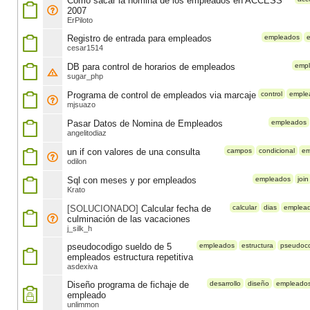
Como sacar la nómina de los empleados en ACCESS
2007
ErPiloto
Registro de entrada para empleados
empleados
cesar1514
DB para control de horarios de empleados
emp
sugar_php
Programa de control de empleados via marcaje
control
emple
mjsuazo
Pasar Datos de Nomina de Empleados
empleados
angelitodiaz
un if con valores de una consulta
campos
condicional
em
odilon
Sql con meses y por empleados
empleados
join
Krato
[SOLUCIONADO]
Calcular fecha de
calcular
dias
emplea
culminación de las vacaciones
j_silk_h
pseudocodigo sueldo de 5
empleados
estructura
pseudoc
empleados estructura repetitiva
asdexiva
Diseño programa de fichaje de
desarrollo
diseño
empleado
empleado
unlimmon