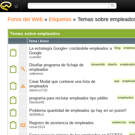
Foros del Web
»
Etiquetas
» Temas sobre empleado
Temas sobre empleados
Tema / Autor
La estrategía Google+ costándole empleados a
blog
emplea
Google
cvander
Diseñar programa de fichaje de
desarrollo
diseño
empleado
empleados
unlimmon
Crear Modal que contiene una lista de
asp
emplead
empleados
daneco1720
programa para reclutar empleados tipo joblite
empleados
Dionisio45
Problema quantidad de empleados qu hay en un pusto!!
ADRIMLG
Registro de asistencia de empleados
asistencia
emp
cesar1514
acc