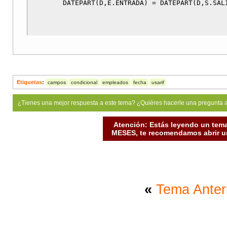
Etiquetas
:
campos
condicional
empleados
fecha
usarif
¿Tienes una mejor respuesta a este tema? ¿Quiéres hacerle una pregunta 
Atención: Estás leyendo un tema
MESES, te recomendamos abrir un
«
Tema Anter