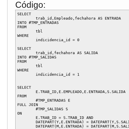
Código:
SELECT

	trab_id,Empleado,fechahora AS ENTRADA

INTO #TMP_ENTRADAS

FROM

	tbl

WHERE

	indicidencia_id = 0

SELECT

	trab_id,fechahora AS SALIDA

INTO #TMP_SALIDAS

FROM

	tbl

WHERE

	indicidencia_id = 1

SELECT

	E.TRAB_ID,E.EMPLEADO,E.ENTRADA,S.SALIDA

FROM

	#TMP_ENTRADAS E

FULL JOIN

	#TMP_SALIDAS S

ON

	E.TRAB_ID = S.TRAB_ID AND

	DATEPART(Y,E.ENTRADA) = DATEPART(Y,S.SALIDA) AND

	DATEPART(M,E.ENTRADA) = DATEPART(M,S.SALIDA) AND
