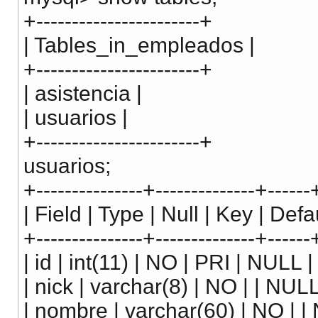
+-----------------------+
| Tables_in_empleados |
+-----------------------+
| asistencia |
| usuarios |
+-----------------------+
usuarios;
+---------------+--------------+------
| Field | Type | Null | Key | Defau
+---------------+--------------+------
| id | int(11) | NO | PRI | NULL
| nick | varchar(8) | NO | | NULL 
| nombre | varchar(60) | NO | | 