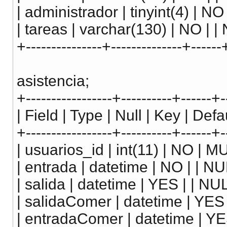
| administrador | tinyint(4) | NO 
| tareas | varchar(130) | NO | | 
+---------------+--------------+------
asistencia;
+-----------------+----------+------+-
| Field | Type | Null | Key | Defau
+-----------------+----------+------+-
| usuarios_id | int(11) | NO | M
| entrada | datetime | NO | | NUL
| salida | datetime | YES | | NUL
| salidaComer | datetime | YES 
| entradaComer | datetime | YES