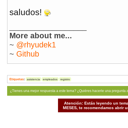
saludos!
__________________
More about me...
~
@rhyudek1
~
Github
Etiquetas
:
asistencia
empleados
registro
¿Tienes una mejor respuesta a este tema? ¿Quiéres hacerle una pregunta 
Atención: Estás leyendo un tema
MESES, te recomendamos abrir un