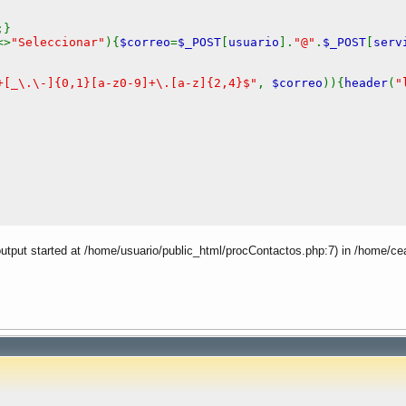
;}
<>
"Seleccionar"
){
$correo
=
$_POST
[
usuario
].
"@"
.
$_POST
[
serv
+[_\.\-]{0,1}[a-z0-9]+\.[a-z]{2,4}$"
,
$correo
)){
header
(
"
output started at /home/usuario/public_html/procContactos.php:7) in /home/ce