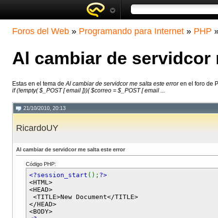
Foros del Web
»
Programando para Internet
»
PHP
Al cambiar de servidcor 
Estas en el tema de
Al cambiar de servidcor me salta este error
en el foro de
if (!empty( $_POST [ email ])){ $correo = $_POST [ email ...
21/10/2010, 20:13
RicardoUY
Al cambiar de servidcor me salta este error
Código PHP:
<?session_start
();
?>
<HTML>
<HEAD>
<TITLE>New Document</TITLE>
</HEAD>
<BODY>