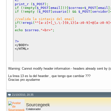
<?
print_r
(
$_POST
);
if (!empty(
$_POST
[
email
])){
$correo
=
$_POST
[
email
]
if (!empty (
$_POST
[
usuario
]) &&
$_POST
[
servidor
]
//valida la sintaxis del email
if(!
eregi
(
"^[a-z]+[_\.\-]{0,1}[a-z0-9]+@[a-z0-9]
}
echo
$correo
.
"<br>"
;
?>
</BODY>
</HTML>
Warning: Cannot modify header information - headers already sent by (
La linea 13 es la del hearder , que tengo que cambiar ???
Gracias pro ayudarme
21/10/2010, 20:35
Sourcegeek
Colaborador