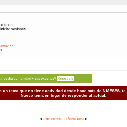
o texto...
iniciar sesiones
ramación
es
a nuestra comunidad y sus expertos?
Registrate
o un tema que no tiene actividad desde hace más de 6 MESES, t
Nuevo tema en lugar de responder al actual.
«
Tema Anterior
|
Próximo Tema
»