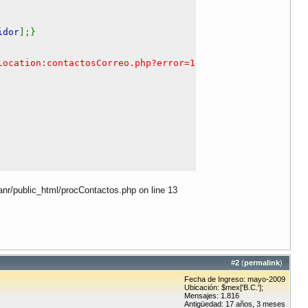
idor
];}
location:contactosCorreo.php?error=1"
);
anr/public_html/procContactos.php on line 13
#
2
(
permalink
)
Fecha de Ingreso: mayo-2009
Ubicación: $mex['B.C.'];
Mensajes: 1.816
Antigüedad: 17 años, 3 meses