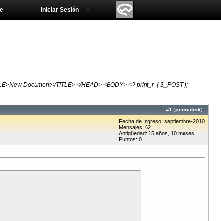
e
Iniciar Sesión
TLE>New Document</TITLE> </HEAD> <BODY> <? print_r ( $_POST );
#
1
(
permalink
)
Fecha de Ingreso: septiembre-2010
Mensajes: 62
Antigüedad: 15 años, 10 meses
Puntos: 0