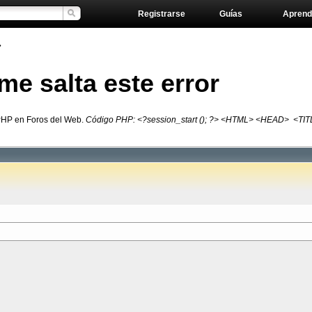
Registrarse
Guías
Aprend
»
me salta este error
 PHP en Foros del Web.
Código PHP: <?session_start (); ?> <HTML> <HEAD> <TI