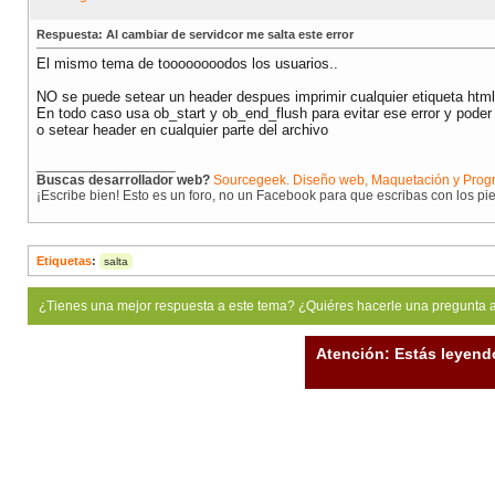
Respuesta: Al cambiar de servidcor me salta este error
El mismo tema de toooooooodos los usuarios..
NO se puede setear un header despues imprimir cualquier etiqueta html 
En todo caso usa ob_start y ob_end_flush para evitar ese error y poder 
o setear header en cualquier parte del archivo
__________________
Buscas desarrollador web?
Sourcegeek. Diseño web, Maquetación y Prog
¡Escribe bien! Esto es un foro, no un Facebook para que escribas con los pi
Etiquetas
:
salta
¿Tienes una mejor respuesta a este tema? ¿Quiéres hacerle una pregunta 
Atención: Estás leyend