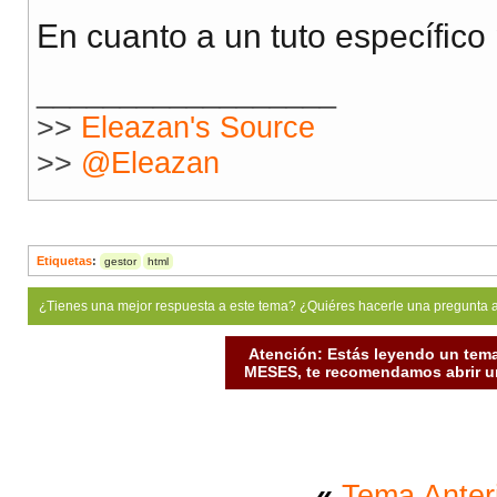
En cuanto a un tuto específico
__________________
>>
Eleazan's Source
>>
@Eleazan
Etiquetas
:
gestor
html
¿Tienes una mejor respuesta a este tema? ¿Quiéres hacerle una pregunta 
Atención: Estás leyendo un tema
MESES, te recomendamos abrir un
«
Tema Anter