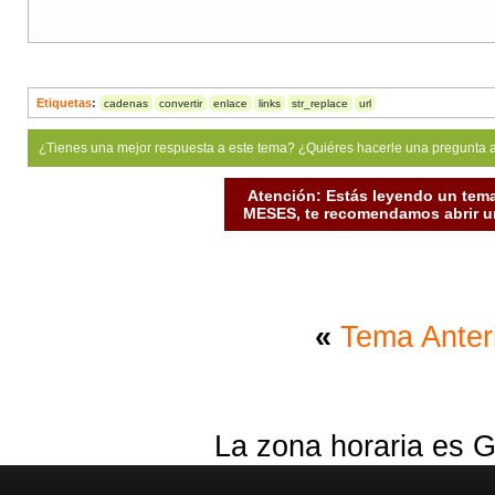
Etiquetas
:
cadenas
convertir
enlace
links
str_replace
url
¿Tienes una mejor respuesta a este tema? ¿Quiéres hacerle una pregunta 
Atención: Estás leyendo un tema
MESES, te recomendamos abrir un
«
Tema Anter
La zona horaria es G