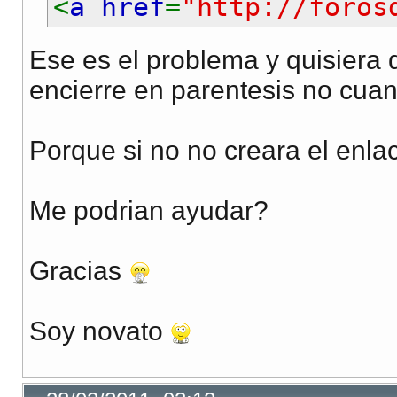
$cadena
=
str_replace
<
a href
=
"http://foro
echo
$cadena
;
Ese es el problema y quisiera 
encierre en parentesis no cua
Porque si no no creara el enla
Me podrian ayudar?
Gracias
Soy novato