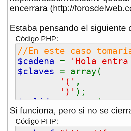
encerrara (http://forosdelweb.c
Estaba pensando el siguiente 
Código PHP:
//En este caso tomarí
$cadena
=
'Hola entra
$claves
= array(
'('
,
')'
);
$salida
= array(
Si funciona, pero si no se cier
'<a href="'
,
Código PHP:
'" target="_b