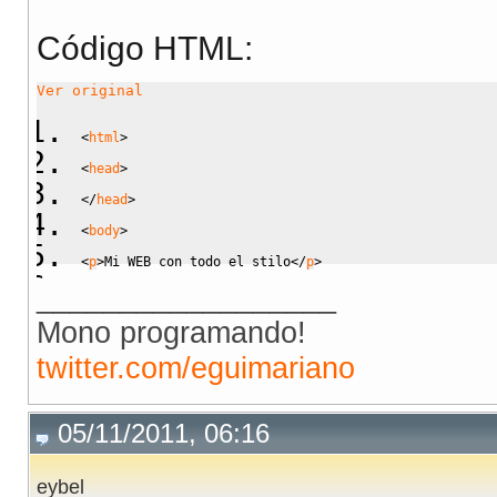
Código HTML:
Ver original
<
html
>
<
head
>
<
/
head
>
<
body
>
<
p
>
Mi WEB con todo el stilo
<
/
p
>
__________________
<?php echo 
"<p><span class='stylo1'>
hola
<
/
span
><
/
p
>
";
Mono programando!
<
/
body
>
<
/
html
>
twitter.com/eguimariano
05/11/2011, 06:16
eybel