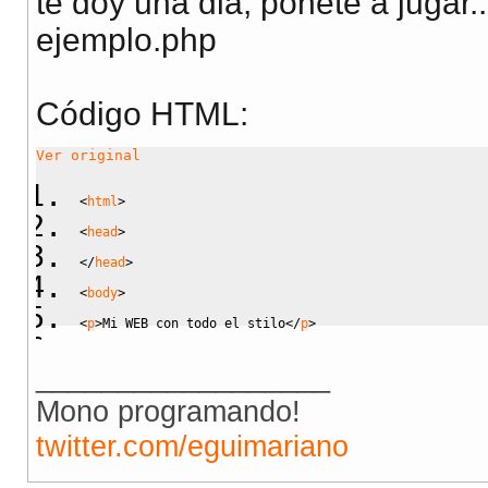
te doy una dia, ponete a jugar..
ejemplo.php
Código HTML:
Ver original
<
html
>
<
head
>
<
/
head
>
<
body
>
<
p
>
Mi WEB con todo el stilo
<
/
p
>
<
p
><
span
class
=
"stylo1"
><?php echo 
"hola"
; ?>
<
span
><
__________________
<
/
body
>
Mono programando!
<
/
html
>
twitter.com/eguimariano