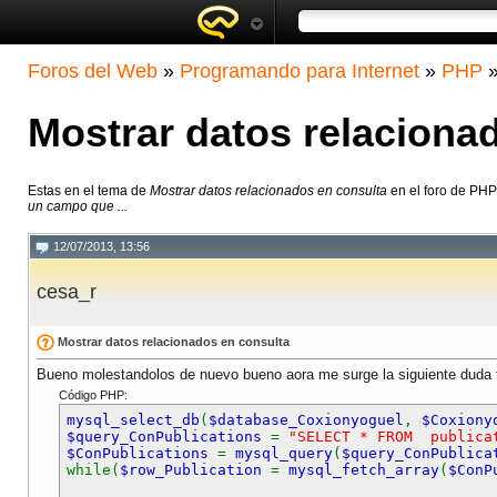
Foros del Web
»
Programando para Internet
»
PHP
Mostrar datos relaciona
Estas en el tema de
Mostrar datos relacionados en consulta
en el foro de PH
un campo que ...
12/07/2013, 13:56
cesa_r
Mostrar datos relacionados en consulta
Bueno molestandolos de nuevo bueno aora me surge la siguiente duda te
Código PHP:
mysql_select_db
(
$database_Coxionyoguel
,
$Coxiony
$query_ConPublications
=
"SELECT * FROM publicat
$ConPublications
=
mysql_query
(
$query_ConPublica
while(
$row_Publication
=
mysql_fetch_array
(
$ConP