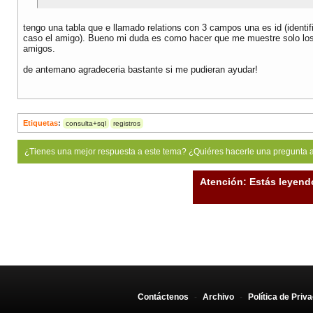
tengo una tabla que e llamado relations con 3 campos una es id (identifi
caso el amigo). Bueno mi duda es como hacer que me muestre solo los r
amigos.
de antemano agradeceria bastante si me pudieran ayudar!
Etiquetas
:
consulta+sql
registros
¿Tienes una mejor respuesta a este tema? ¿Quiéres hacerle una pregunta 
Atención: Estás leyend
Contáctenos
-
Archivo
-
Política de Priv