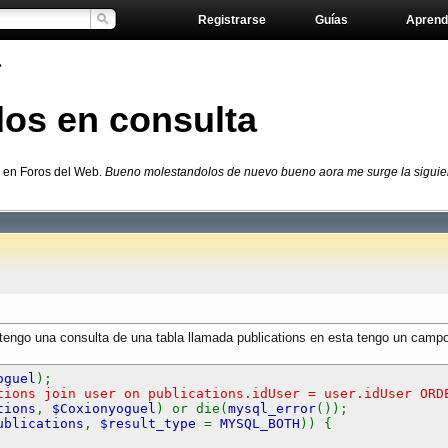
Registrarse
Guías
Aprend
»
dos en consulta
P en Foros del Web.
Bueno molestandolos de nuevo bueno aora me surge la siguien
ngo una consulta de una tabla llamada publications en esta tengo un campo q
oguel
);
ions join user on publications.idUser = user.idUser ORD
tions
,
$Coxionyoguel
) or die(
mysql_error
());
ublications
,
$result_type
=
MYSQL_BOTH
)) {