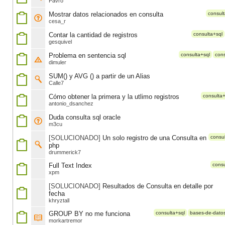
Pavro
Mostrar datos relacionados en consulta
consult
cesa_r
Contar la cantidad de registros
consulta+sql
gesquivel
Problema en sentencia sql
consulta+sql
cons
dimuler
SUM() y AVG () a partir de un Alias
Calle7
Cómo obtener la primera y la utlimo registros
consulta+
antonio_dsanchez
Duda consulta sql oracle
m3cu
[SOLUCIONADO]
Un solo registro de una Consulta en
consul
php
drummerick7
Full Text Index
consu
xpm
[SOLUCIONADO]
Resultados de Consulta en detalle por
fecha
khryztall
GROUP BY no me funciona
consulta+sql
bases-de-dato
morkartremor