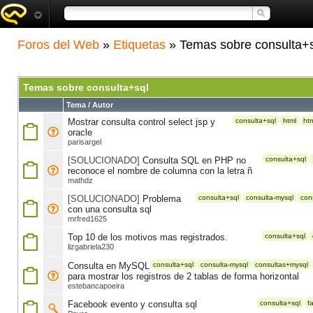
Foros del Web
»
Etiquetas
» Temas sobre consulta+
Temas sobre consulta+sql
Tema / Autor
Mostrar consulta control select jsp y
consulta+sql
html
ht
oracle
parisargel
[SOLUCIONADO]
Consulta SQL en PHP no
consulta+sql
reconoce el nombre de columna con la letra ñ
mathdz
[SOLUCIONADO]
Problema
consulta+sql
consulta-mysql
con
con una consulta sql
mrfred1625
Top 10 de los motivos mas registrados.
consulta+sql
lizgabriela230
Consulta en MySQL
consulta+sql
consulta-mysql
consultas+mysql
para mostrar los registros de 2 tablas de forma horizontal
estebancapoeira
Facebook evento y consulta sql
consulta+sql
f