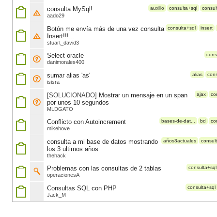
consulta MySql!
auxilio
consulta+sql
consul
aado29
Botón me envía más de una vez consulta
consulta+sql
insert
Insert!!!...
stuart_david3
Select oracle
cons
danimorales400
sumar alias 'as'
alias
cons
isisra
[SOLUCIONADO]
Mostrar un mensaje en un span
ajax
co
por unos 10 segundos
MLDGATO
Conflicto con Autoincrement
bases-de-dat...
bd
co
mikehove
consulta a mi base de datos mostrando
años3actuales
consul
los 3 ultimos años
thehack
Problemas con las consultas de 2 tablas
consulta+sql
operacionesA
Consultas SQL con PHP
consulta+sql
Jack_M