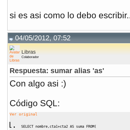
si es asi como lo debo escribir.
04/05/2012, 07:52
Libras
Colaborador
Respuesta: sumar alias 'as'
Con algo asi :)
Código SQL:
Ver original
SELECT
 nombre
,
cta1
+
cta2 
AS
 suma 
FROM
(