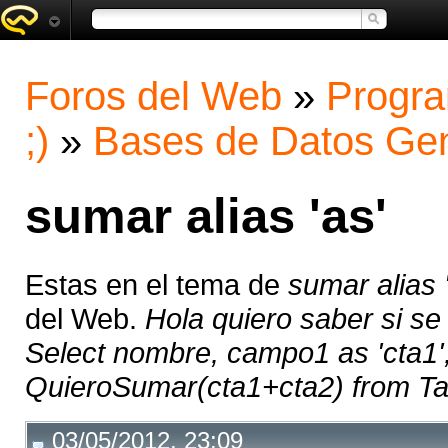
Foros del Web
»
Progra
;)
»
Bases de Datos Gen
sumar alias 'as'
Estas en el tema de
sumar alias 
del Web.
Hola quiero saber si se
Select nombre, campo1 as 'cta1',
QuieroSumar(cta1+cta2) from Tabl
03/05/2012, 23:09