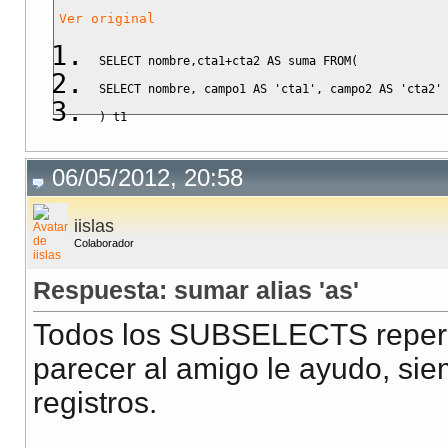
Ver original
SELECT
 nombre
,
cta1
+
cta2 
AS
 suma 
FROM
(
SELECT
 nombre
,
 campo1 
AS
'cta1'
,
 campo2 
AS
'cta2'
)
 t1
06/05/2012, 20:58
iislas
Colaborador
Respuesta: sumar alias 'as'
Todos los SUBSELECTS repercu
parecer al amigo le ayudo, si
registros.
__________________