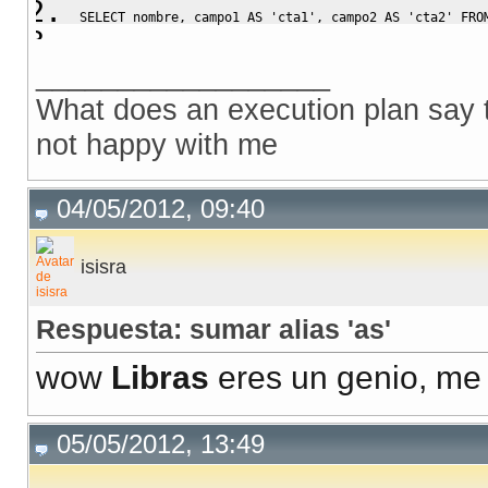
SELECT
 nombre
,
 campo1 
AS
'cta1'
,
 campo2 
AS
'cta2'
FRO
)
 t1
__________________
What does an execution plan say to
not happy with me
04/05/2012, 09:40
isisra
Respuesta: sumar alias 'as'
wow
Libras
eres un genio, me s
05/05/2012, 13:49