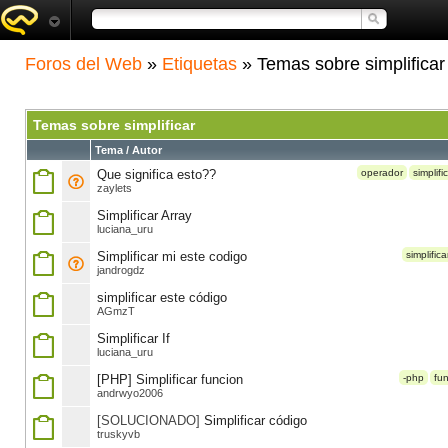
Foros del Web
»
Etiquetas
» Temas sobre simplificar
Temas sobre simplificar
Tema / Autor
Que significa esto??
operador
simplifi
zaylets
Simplificar Array
luciana_uru
Simplificar mi este codigo
simplifica
jandrogdz
simplificar este código
AGmzT
Simplificar If
luciana_uru
[PHP] Simplificar funcion
-php
fu
andrwyo2006
[SOLUCIONADO]
Simplificar código
truskyvb