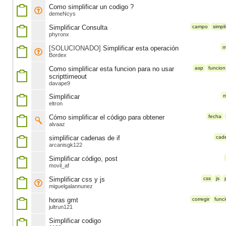
Como simplificar un codigo ?
demeNcys
Simplificar Consulta
campo
simpli
phyronx
[SOLUCIONADO]
Simplificar esta operación
m
Bordex
Como simplificar esta funcion para no usar
asp
funcion
scripttimeout
davape9
Simplificar
m
eltron
Cómo simplificar el código para obtener
fecha
alvaaz
simplificar cadenas de if
cad
arcanisgk122
Simplificar código, post
movil_af
Simplificar css y js
css
js
miguelgalannunez
horas gmt
corregir
func
jultrun121
Simplificar codigo