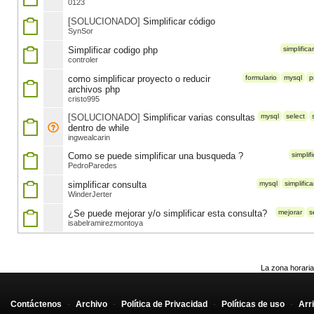
0123
[SOLUCIONADO]
Simplificar código
SynSor
Simplificar codigo php
simplificar
controler
como simplificar proyecto o reducir
formulario
mysql
p
archivos php
cristo995
[SOLUCIONADO]
Simplificar varias consultas
mysql
select
dentro de while
ingwealcarin
Como se puede simplificar una busqueda ?
simplifi
PedroParedes
simplificar consulta
mysql
simplifica
WinderJerter
¿Se puede mejorar y/o simplificar esta consulta?
mejorar
s
isabelramirezmontoya
La zona horaria
Contáctenos
-
Archivo
-
Política de Privacidad
-
Políticas de uso
-
Arr