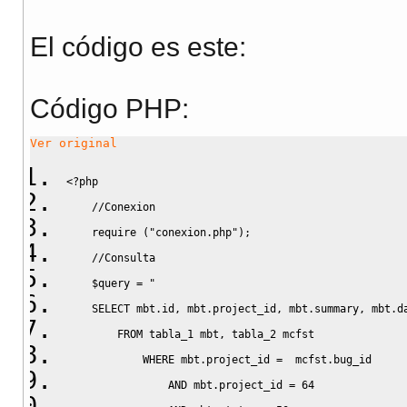
El código es este:
Código PHP:
Ver original
<?php
//Conexion
require
(
"conexion.php"
)
;
//Consulta
$query
=
"
    SELECT mbt.id, mbt.project_id, mbt.summary, mbt.d
        FROM tabla_1 mbt, tabla_2 mcfst 
            WHERE mbt.project_id =  mcfst.bug_id
                AND mbt.project_id = 64