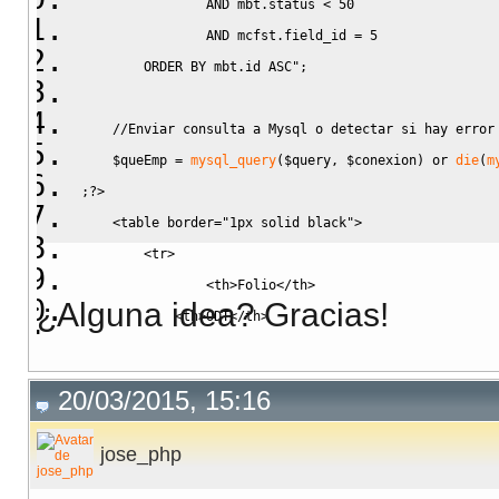
                AND mbt.status < 50     
                AND mcfst.field_id = 5 
        ORDER BY mbt.id ASC"
;
//Enviar consulta a Mysql o detectar si hay error
$queEmp
=
mysql_query
(
$query
,
$conexion
)
 or 
die
(
m
;
?>
    <table border="1px solid black">
        <tr>
                <th>Folio</th>
¿Alguna idea? Gracias!
            <th>ODT</th>
                        <th>Descripción</th>
                <th>Fecha de creación</th>
20/03/2015, 15:16
            <th>Folio de reportes</th>
        </tr>
jose_php
<?php
while
(
$resEmp
=
mysql_fetch_assoc
(
$que