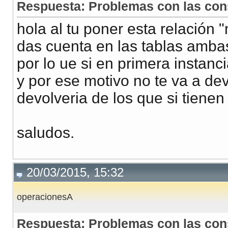
        <tr>
Respuesta: Problemas con las cons
                <td><a href="http://localhost/mantis/
hola al tu poner esta relación "
                <td>
<?php
echo
$resEmp
[
'value'
]
;
?>
</
das cuenta en las tablas amba
                        <td>
<?php
echo
$resEmp
[
'summa
por lo ue si en primera instanci
                        <td>
<?php
echo
$resEmp
[
'date_
                        <td>
<?php
echo
$resEmp
[
'value
y por ese motivo no te va a de
        </tr>
devolveria de los que si tienen
<?php
}
?>
    </table>
saludos.
20/03/2015, 15:32
operacionesA
Respuesta: Problemas con las cons