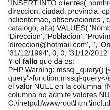
"INSERT INTO clientes( nombre,
direccion, ciudad, provincia, cpo
nclientemae, observaciones , c
catalogo, alta) VALUES( 'Nombre'
'Direccion', 'Poblacion', 'Provinci
'
direccion@hotmail.com
', '', 
'31/12/1994', 0, 0, '31/12/2012' 
Y el
fallo
que da es:
PHP Warning: mssql_query() [<
query'>function.mssql-query</
el valor NULL en la columna 'fN
columna no admite valores NUL
C:\inetpub\wwwroot\html\includ