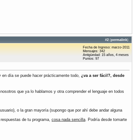
#
2
(
permalink
)
Fecha de Ingreso: marzo-2011
Mensajes: 342
Antigüedad: 15 años, 4 meses
Puntos: 97
oy en día se puede hacer prácticamente todo,
¿va a ser fácil?, desde
 nosotros que ya lo hablamos y otra comprender el lenguaje en todos
 usuario), o la gran mayoría (supongo que por ahí debe andar alguna
de respuestas de tu programa,
cosa nada sencilla
. Podría desde tomarte