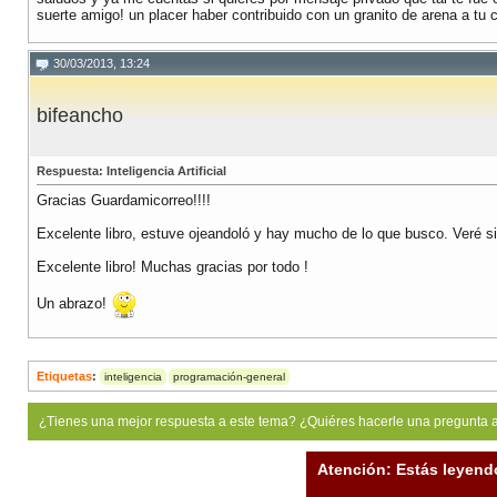
suerte amigo! un placer haber contribuido con un granito de arena a tu 
30/03/2013, 13:24
bifeancho
Respuesta: Inteligencia Artificial
Gracias Guardamicorreo!!!!
Excelente libro, estuve ojeandoló y hay mucho de lo que busco. Veré s
Excelente libro! Muchas gracias por todo !
Un abrazo!
Etiquetas
:
inteligencia
programación-general
¿Tienes una mejor respuesta a este tema? ¿Quiéres hacerle una pregunta 
Atención: Estás leyend