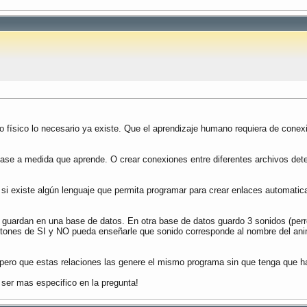
o físico lo necesario ya existe. Que el aprendizaje humano requiera de cone
e a medida que aprende. O crear conexiones entre diferentes archivos deter
i existe algún lenguaje que permita programar para crear enlaces automatica
e guardan en una base de datos. En otra base de datos guardo 3 sonidos (perr
tones de SI y NO pueda enseñarle que sonido corresponde al nombre del anim
pero que estas relaciones las genere el mismo programa sin que tenga que ha
ser mas especifico en la pregunta!