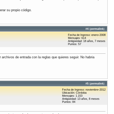
rar su propio código.
#
4
(
permalink
)
Fecha de Ingreso: enero-2008
Mensajes: 614
Antigüedad: 18 años, 7 meses
Puntos: 57
archivos de entrada con la reglas que quieres seguir. No habria
#
5
(
permalink
)
Fecha de Ingreso: noviembre-2012
Ubicación: Córdoba
Mensajes: 1.153
Antigüedad: 13 años, 8 meses
Puntos: 84