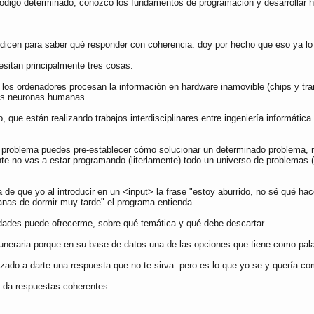
 código determinado, conozco los fundamentos de programación y desarrollar
dicen para saber qué responder con coherencia. doy por hecho que eso ya lo
cesitan principalmente tres cosas:
 los ordenadores procesan la información en hardware inamovible (chips y tran
las neuronas humanas.
 que están realizando trabajos interdisciplinares entre ingeniería informáti
 un problema puedes pre-establecer cómo solucionar un determinado problema,
te no vas a estar programando (literlamente) todo un universo de problemas 
a de que yo al introducir en un <input> la frase "estoy aburrido, no sé qué 
ganas de dormir muy tarde" el programa entienda
lidades puede ofrecerme, sobre qué temática y qué debe descartar.
 funeraria porque en su base de datos una de las opciones que tiene como pal
do a darte una respuesta que no te sirva. pero es lo que yo se y quería com
a da respuestas coherentes.