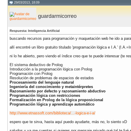
29/03/2013, 18:09
guardarmicorreo
Respuesta: Inteligencia Artificial
buscando recursos para programación y maquetación web he ido a parar
allí encontré un libro gratuito titulado 'programación lógica e I.A.' (I.A.=In
ni lo he abierto, pero viendo el índice creo que te puede interesar (te r
El sistema deductivo de Prolog
Introducción a la programación lógica con Prolog
Programación con Prolog
Resolución de problemas de espacios de estados
Procesamiento del lenguaje natural
Ingeniería del conocimiento y metaintérpretes
Razonamiento por defecto y razonamiento abductivo
Programación lógica con restricciones
Formalización en Prolog de la lógica proposicional
Programación lógica y aprendizaje automático
http://www.etnassoft.com/biblioteca/...-logica-e-i-a/
espero que te sirva, hasta aquí puedo ayudarte, más no, lo siento xD
saludos y ya me cuentas si quieres por mensaje privado qué tal te fué e