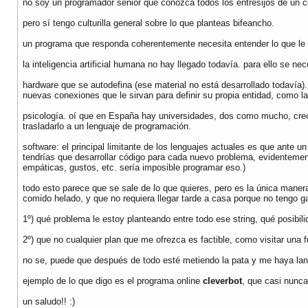
no soy un programador senior que conozca todos los entresijos de un
pero sí tengo culturilla general sobre lo que planteas bifeancho.
un programa que responda coherentemente necesita entender lo que le 
la inteligencia artificial humana no hay llegado todavía. para ello se ne
hardware que se autodefina (ese material no está desarrollado todavía).
nuevas conexiones que le sirvan para definir su propia entidad, como 
psicología. oí que en España hay universidades, dos como mucho, creo,
trasladarlo a un lenguaje de programación.
software: el principal limitante de los lenguajes actuales es que ante
tendrías que desarrollar código para cada nuevo problema, evidentemen
empáticas, gustos, etc. sería imposible programar eso.)
todo esto parece que se sale de lo que quieres, pero es la única maner
comido helado, y que no requiera llegar tarde a casa porque no tengo 
1º) qué problema le estoy planteando entre todo ese string, qué posibi
2º) que no cualquier plan que me ofrezca es factible, como visitar una
no se, puede que después de todo esté metiendo la pata y me haya lanza
ejemplo de lo que digo es el programa online
cleverbot
, que casi nunc
un saludo!! :)