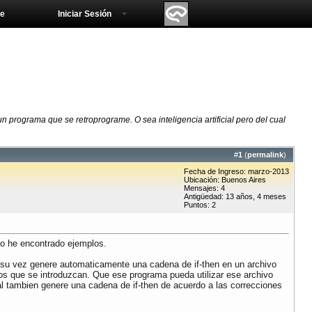
e
Iniciar Sesión
 programa que se retroprograme. O sea inteligencia artificial pero del cual
#
1
(
permalink
)
Fecha de Ingreso: marzo-2013
Ubicación: Buenos Aires
Mensajes: 4
Antigüedad: 13 años, 4 meses
Puntos: 2
 no he encontrado ejemplos.
a su vez genere automaticamente una cadena de if-then en un archivo
os que se introduzcan. Que ese programa pueda utilizar ese archivo
al tambien genere una cadena de if-then de acuerdo a las correcciones