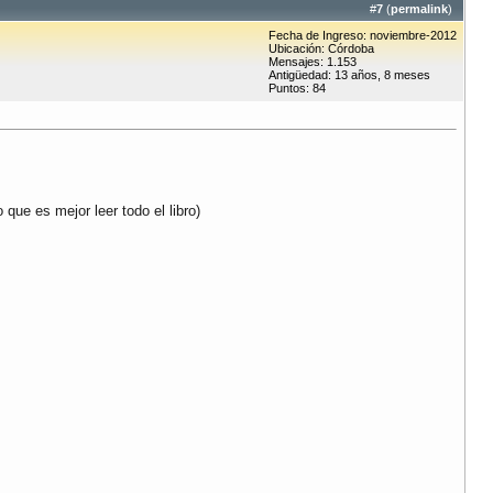
#
7
(
permalink
)
Fecha de Ingreso: noviembre-2012
Ubicación: Córdoba
Mensajes: 1.153
Antigüedad: 13 años, 8 meses
Puntos: 84
 que es mejor leer todo el libro)