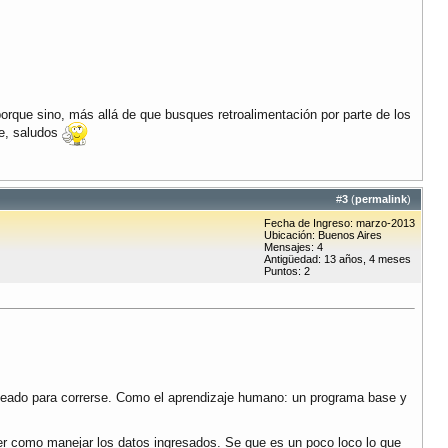
porque sino, más allá de que busques retroalimentación por parte de los
te, saludos
#
3
(
permalink
)
Fecha de Ingreso: marzo-2013
Ubicación: Buenos Aires
Mensajes: 4
Antigüedad: 13 años, 4 meses
Puntos: 2
pleado para correrse. Como el aprendizaje humano: un programa base y
er como manejar los datos ingresados. Se que es un poco loco lo que