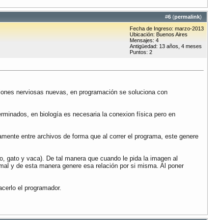
#
6
(
permalink
)
Fecha de Ingreso: marzo-2013
Ubicación: Buenos Aires
Mensajes: 4
Antigüedad: 13 años, 4 meses
Puntos: 2
xiones nerviosas nuevas, en programación se soluciona con
minados, en biología es necesaria la conexion física pero en
mente entre archivos de forma que al correr el programa, este genere
o, gato y vaca). De tal manera que cuando le pida la imagen al
al y de esta manera genere esa relación por si misma. Al poner
cerlo el programador.