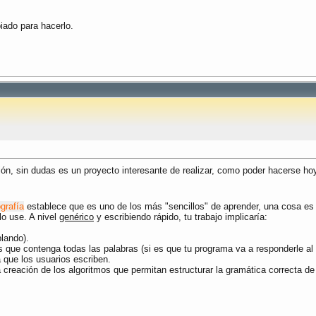
piado para hacerlo.
ión, sin dudas es un proyecto interesante de realizar, como poder hacerse h
ografía
establece que es uno de los más "sencillos" de aprender, una cosa es
lo use. A nivel
genérico
y escribiendo rápido, tu trabajo implicaría:
blando).
s que contenga todas las palabras (si es que tu programa va a responderle al
 que los usuarios escriben.
, la creación de los algoritmos que permitan estructurar la gramática correcta 