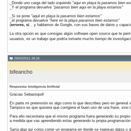
_Donde uno carga del lado izquierdo
"aqui en playa la pasamos bien e
_Y el programa devuelve
"pasamos bien aqui en la playa estamos"
_Si se pone
"aqu
í
en playa la pasamos bien estamos"
_el programa devuelve
"here en la playa pasamos bien estamos"
(
errores, si
... y hablamos de Google, con sus bases de datos y capacid
La otra opción es que consigas algún software open source que te permit
usuarios, es un trabajo que podría tomarte mucho tiempo de investigaci
29/03/2013, 06:16
bifeancho
Respuesta: Inteligencia Artificial
Gracias Sebastopol!
En parte mi pretensión es algo como lo que describes pero en general v
Tampoco es que quisiera que corrigiera el buen uso de una frase, sino
Para ello necesitaria que el mismo programa fuera generando su propio
a medida que vas aprendiendo estas generando tu propia programación q
Sería algo asi como correr un programa en donde se ingresan datos y 