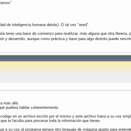
stamos"
ad de inteligencia humana detrás). O tal vez "word".
a tener una base de comienzo para reutilizar, más alguna que otra librería, 
ón y desarrollo, aunque como práctica y base para algo distinto puede servir
a mas allá.
 que pudiera hablar coherentemente.
 codigo en un archivo escrito por el mismo y este archivo fuera a su vez em
ue te faculta para procesar toda la información que tienes.
que a su vez el programa genera otro lenguaje de máquina aparte para entend