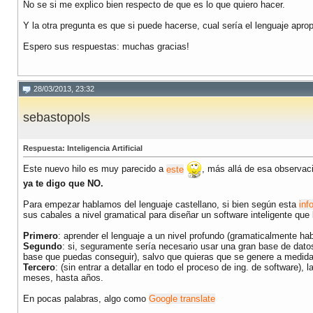
No se si me explico bien respecto de que es lo que quiero hacer.
Y la otra pregunta es que si puede hacerse, cual sería el lenguaje apro
Espero sus respuestas: muchas gracias!
28/03/2013, 23:32
sebastopols
Respuesta: Inteligencia Artificial
Este nuevo hilo es muy parecido a
este
, más allá de esa observac
ya te digo que NO.
Para empezar hablamos del lenguaje castellano, si bien según esta
inf
sus cabales a nivel gramatical para diseñar un software inteligente que 
Primero
: aprender el lenguaje a un nivel profundo (gramaticalmente ha
Segundo
: si, seguramente sería necesario usar una gran base de dato
base que puedas conseguir), salvo que quieras que se genere a medida
Tercero
: (sin entrar a detallar en todo el proceso de ing. de software)
meses, hasta años.
En pocas palabras, algo como
Google translate