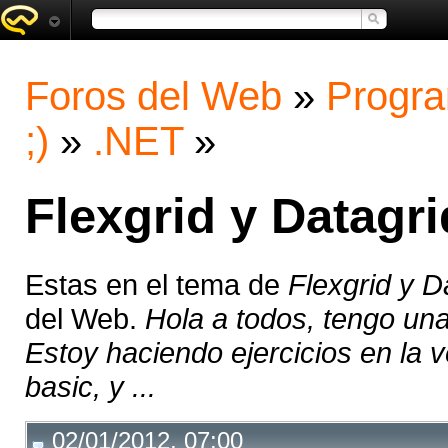
Foros del Web
»
Progra
;)
»
.NET
»
Flexgrid y Datagr
Estas en el tema de
Flexgrid y D
del Web.
Hola a todos, tengo una
Estoy haciendo ejercicios en la v
basic, y ...
02/01/2012, 07:00