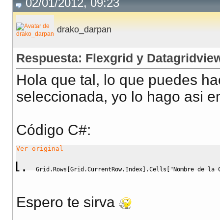
02/01/2012, 09:23
drako_darpan
Respuesta: Flexgrid y Datagridvie
Hola que tal, lo que puedes hac
seleccionada, yo lo hago asi e
Código C#:
Ver original
Grid.
Rows
[
Grid.
CurrentRow
.
Index
]
.
Cells
[
"Nombre de la 
Espero te sirva