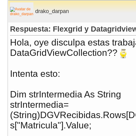
drako_darpan
Respuesta: Flexgrid y Datagridvie
Hola, oye disculpa estas trab
DataGridViewCollection??
Intenta esto:
Dim strIntermedia As String
strIntermedia=
(String)DGVRecibidas.Rows[D
s["Matricula"].Value;