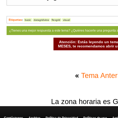
Etiquetas
:
basic
datagridview
flexgrid
visual
¿Tienes una mejor respuesta a este tema? ¿Quiéres hacerle una pregunta 
Atención: Estás leyendo un tema
MESES, te recomendamos abrir un
«
Tema Anter
La zona horaria es G