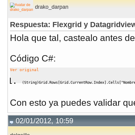
drako_darpan
Respuesta: Flexgrid y Datagridvie
Hola que tal, castealo antes de
Código C#:
Ver original
(
String
)
Grid.
Rows
[
Grid.
CurrentRow
.
Index
]
.
Cells
[
"Nombr
Con esto ya puedes validar qu
02/01/2012, 10:59