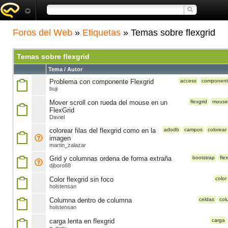
Foros del Web
»
Etiquetas
» Temas sobre flexgrid
Temas sobre flexgrid
Tema / Autor
Problema con componente Flexgrid
access
componen
buji
Mover scroll con rueda del mouse en un
flexgrid
mouse
FlexGrid
Daviel
colorear filas del flexgrid como en la
adodb
campos
colorear
imagen
martin_zalazar
Grid y columnas ordena de forma extraña
bootstrap
flex
djboro88
Color flexgrid sin foco
color
holstensan
Columna dentro de columna
celdas
col
holstensan
carga lenta en flexgrid
carga