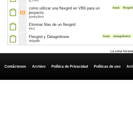
g_cury
como utilizar una flexgrid en VB6 para un
basic
flexgrid
proyecto
ponky8mx
Eliminar filas de un flexgrid
t0n1
Flexgrid y Datagridview
basic
datagridview
delgaillo
La zona horaria
Contáctenos
-
Archivo
-
Política de Privacidad
-
Políticas de uso
-
Arr