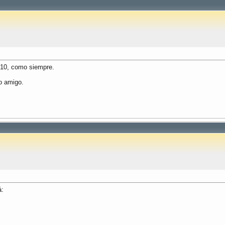
e 10, como siempre.
jo amigo.
á: