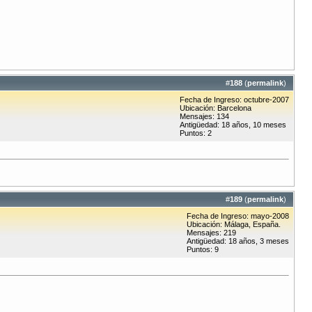
#
188
(
permalink
)
Fecha de Ingreso: octubre-2007
Ubicación: Barcelona
Mensajes: 134
Antigüedad: 18 años, 10 meses
Puntos: 2
#
189
(
permalink
)
Fecha de Ingreso: mayo-2008
Ubicación: Málaga, España.
Mensajes: 219
Antigüedad: 18 años, 3 meses
Puntos: 9