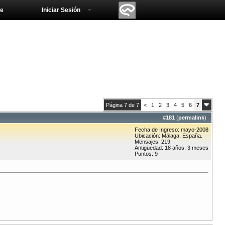
e
Iniciar Sesión
Página 7 de 7
<
1
2
3
4
5
6
7
#
181
(
permalink
)
Fecha de Ingreso: mayo-2008
Ubicación: Málaga, España.
Mensajes: 219
Antigüedad: 18 años, 3 meses
Puntos: 9