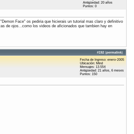
Antigüedad: 20 años
Puntos: 0
"Demon Face" os pediria que hicierais un tutorial mas claro y definitivo
uizas de ojos...como los videos de aficionados que tambien hay en
#
192
(
permalink
)
Fecha de Ingreso: enero-2005
Ubicación: Mind
Mensajes: 13.554
Antigüedad: 21 años, 6 meses
Puntos: 150