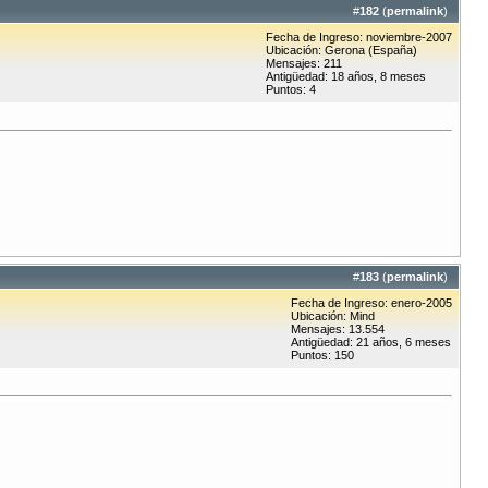
#
182
(
permalink
)
Fecha de Ingreso: noviembre-2007
Ubicación: Gerona (España)
Mensajes: 211
Antigüedad: 18 años, 8 meses
Puntos: 4
#
183
(
permalink
)
Fecha de Ingreso: enero-2005
Ubicación: Mind
Mensajes: 13.554
Antigüedad: 21 años, 6 meses
Puntos: 150