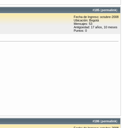
#
185
(
permalink
)
Fecha de Ingreso: octubre-2008
Ubicación: Bogotá
Mensajes: 53
Antigüedad: 17 años, 10 meses
Puntos: 0
#
186
(
permalink
)