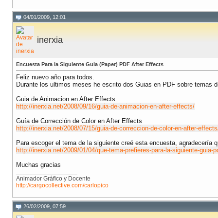
04/01/2009, 12:01
inerxia
Encuesta Para la Siguiente Guia (Paper) PDF After Effects
Feliz nuevo año para todos.
Durante los ultimos meses he escrito dos Guias en PDF sobre temas 
Guia de Animacion en After Effects
http://inerxia.net/2008/09/16/guia-de-animacion-en-after-effects/
Guía de Corrección de Color en After Effects
http://inerxia.net/2008/07/15/guia-de-correccion-de-color-en-after-effects
Para escoger el tema de la siguiente creé esta encuesta, agradecería 
http://inerxia.net/2009/01/04/que-tema-prefieres-para-la-siguiente-guia-p
Muchas gracias
__________________
Animador Gráfico y Docente
http://cargocollective.com/carlopico
26/02/2009, 07:59