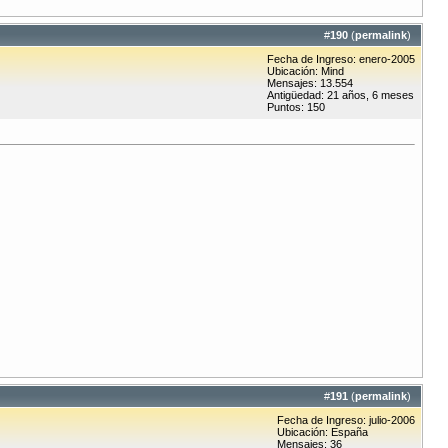
#
190
(
permalink
)
Fecha de Ingreso: enero-2005
Ubicación: Mind
Mensajes: 13.554
Antigüedad: 21 años, 6 meses
Puntos: 150
#
191
(
permalink
)
Fecha de Ingreso: julio-2006
Ubicación: España
Mensajes: 36