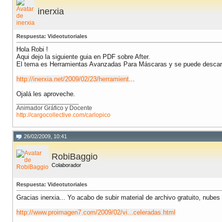
inerxia
Respuesta: Videotutoriales
Hola Robi !
Aqui dejo la siguiente guia en PDF sobre After.
El tema es Herramientas Avanzadas Para Máscaras y se puede descarg
http://inerxia.net/2009/02/23/herramient
...
Ojalá les aproveche.
__________________
Animador Gráfico y Docente
http://cargocollective.com/carlopico
26/02/2009, 10:41
RobiBaggio
Colaborador
Respuesta: Videotutoriales
Gracias inerxia... Yo acabo de subir material de archivo gratuito, nubes
http://www.proimagen7.com/2009/02/vi...celeradas.html