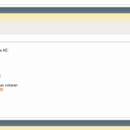
de AE:
/
que votaran
df/