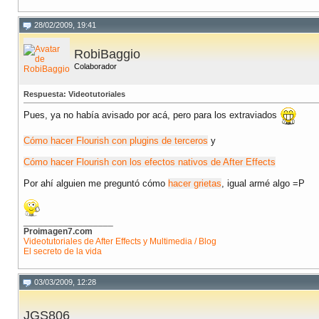
28/02/2009, 19:41
RobiBaggio
Colaborador
Respuesta: Videotutoriales
Pues, ya no había avisado por acá, pero para los extraviados
Cómo hacer Flourish con plugins de terceros
y
Cómo hacer Flourish con los efectos nativos de After Effects
Por ahí alguien me preguntó cómo
hacer grietas
, igual armé algo =P
__________________
Proimagen7.com
Videotutoriales de After Effects y Multimedia / Blog
El secreto de la vida
03/03/2009, 12:28
JGS806