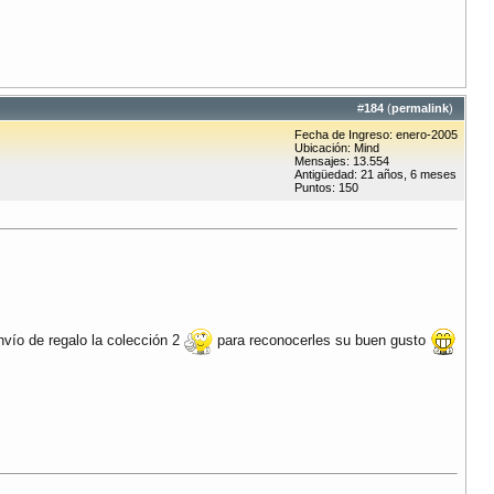
#
184
(
permalink
)
Fecha de Ingreso: enero-2005
Ubicación: Mind
Mensajes: 13.554
Antigüedad: 21 años, 6 meses
Puntos: 150
nvío de regalo la colección 2
para reconocerles su buen gusto