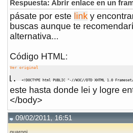
Respuesta: Abrir enlace en un fra
pásate por este
link
y encontrar
buscas aunque te recomendaría
alternativa...
Código HTML:
Ver original
<!DOCTYPE html PUBLIC "-//W3C//DTD XHTML 1.0 Frameset
este hasta donde lei y logre e
</body>
09/02/2011, 16:51
guaroni