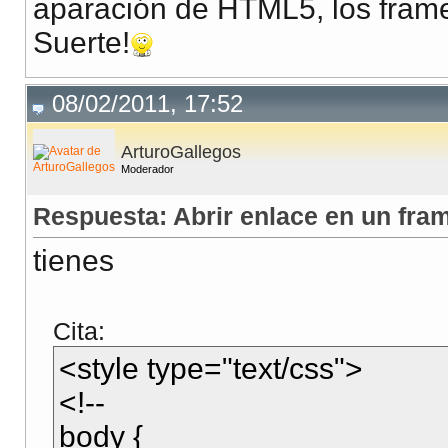
aparación de HTML5, los frames
Suerte!
08/02/2011, 17:52
ArturoGallegos
Moderador
Respuesta: Abrir enlace en un fra
tienes
Cita:
<style type="text/css">
<!--
body {