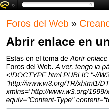
Foros del Web
»
Creand
Abrir enlace en u
Estas en el tema de
Abrir enlace
Foros del Web.
A ver, tengo la p
<!DOCTYPE html PUBLIC "-//W3C
"http://www.w3.org/TR/xhtml1/DTD
xmlns="http://www.w3.org/1999/
equiv="Content-Type" content="tex