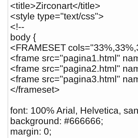
<title>Zirconart</title>
<style type="text/css">
<!--
body {
<FRAMESET cols="33%,33%,
<frame src="pagina1.html" n
<frame src="pagina2.html" n
<frame src="pagina3.html" n
</frameset>
font: 100% Arial, Helvetica, sa
background: #666666;
margin: 0;