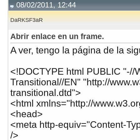
08/02/2011, 12:44
DaRKSF3aR
Abrir enlace en un frame.
A ver, tengo la página de la si
<!DOCTYPE html PUBLIC "-//
Transitional//EN" "http://www
transitional.dtd">
<html xmlns="http://www.w3.or
<head>
<meta http-equiv="Content-Type
/>