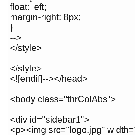
float: left;
margin-right: 8px;
}
-->
</style>
</style>
<![endif]--></head>
<body class="thrColAbs">
<div id="sidebar1">
<p><img src="logo.jpg" width="