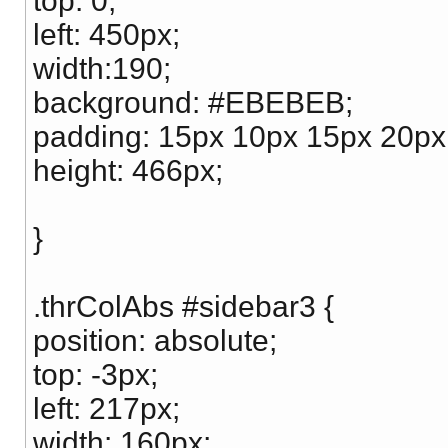
top: 0;
left: 450px;
width:190;
background: #EBEBEB;
padding: 15px 10px 15px 20px
height: 466px;
}
.thrColAbs #sidebar3 {
position: absolute;
top: -3px;
left: 217px;
width: 160px;