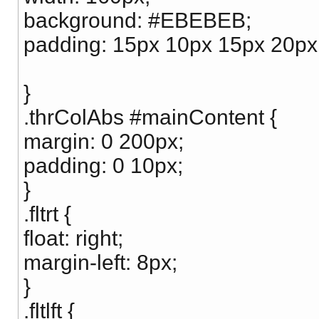
background: #EBEBEB;
padding: 15px 10px 15px 20px
}
.thrColAbs #mainContent {
margin: 0 200px;
padding: 0 10px;
}
.fltrt {
float: right;
margin-left: 8px;
}
.fltlft {