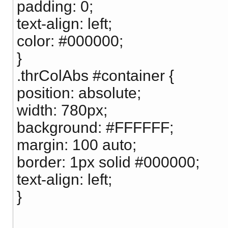
padding: 0;
text-align: left;
color: #000000;
}
.thrColAbs #container {
position: absolute;
width: 780px;
background: #FFFFFF;
margin: 100 auto;
border: 1px solid #000000;
text-align: left;
}