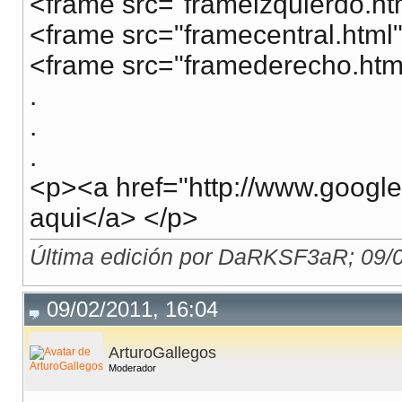
<frame src="frameizquierdo.h
<frame src="framecentral.htm
<frame src="framederecho.ht
.
.
.
<p><a href="http://www.google
aqui</a> </p>
Última edición por DaRKSF3aR; 09/0
09/02/2011, 16:04
ArturoGallegos
Moderador