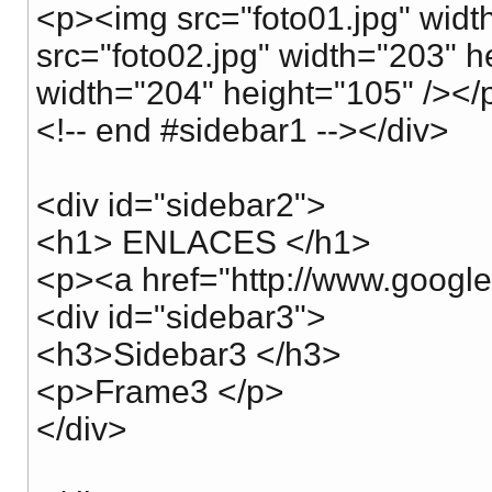
<p><img src="foto01.jpg" widt
src="foto02.jpg" width="203" h
width="204" height="105" /></
<!-- end #sidebar1 --></div>
<div id="sidebar2">
<h1> ENLACES </h1>
<p><a href="http://www.google
<div id="sidebar3">
<h3>Sidebar3 </h3>
<p>Frame3 </p>
</div>