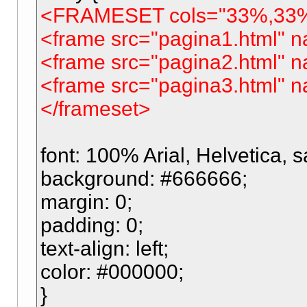
<FRAMESET cols="33%,33
<frame src="pagina1.html"
<frame src="pagina2.html"
<frame src="pagina3.html"
</frameset>
font: 100% Arial, Helvetica, 
background: #666666;
margin: 0;
padding: 0;
text-align: left;
color: #000000;
}