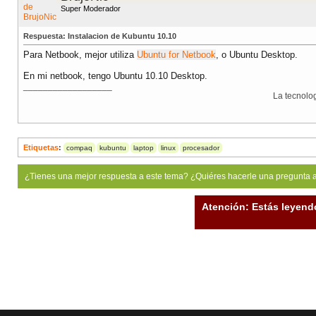
Super Moderador
Respuesta: Instalacion de Kubuntu 10.10
Para Netbook, mejor utiliza
Ubuntu for Netbook
, o Ubuntu Desktop.
En mi netbook, tengo Ubuntu 10.10 Desktop.
__________________
La tecnolo
Etiquetas
:
compaq
kubuntu
laptop
linux
procesador
¿Tienes una mejor respuesta a este tema? ¿Quiéres hacerle una pregunta 
Atención: Estás leyend