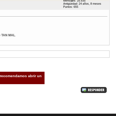
Mensajes: 16.935
Antigüedad: 24 años, 8 meses
Puntos: 655
e
TAN MAL
.
e recomendamos abrir un