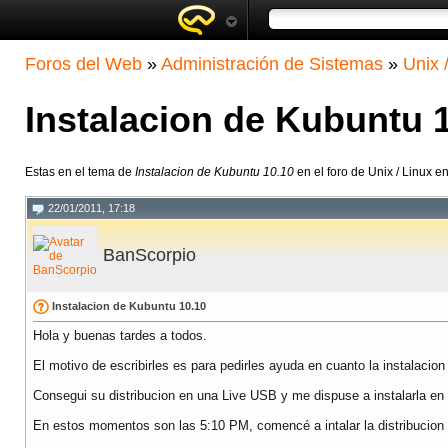
Foros del Web
»
Administración de Sistemas
»
Unix 
Instalacion de Kubuntu 
Estas en el tema de
Instalacion de Kubuntu 10.10
en el foro de Unix / Linux 
22/01/2011, 17:18
BanScorpio
Instalacion de Kubuntu 10.10
Hola y buenas tardes a todos.
El motivo de escribirles es para pedirles ayuda en cuanto la instalaci
Consegui su distribucion en una Live USB y me dispuse a instalarla e
En estos momentos son las 5:10 PM, comencé a intalar la distribucion