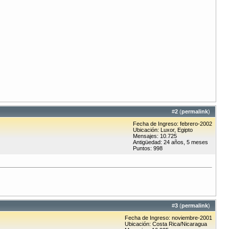
#
2
(
permalink
)
Fecha de Ingreso: febrero-2002
Ubicación: Luxor, Egipto
Mensajes: 10.725
Antigüedad: 24 años, 5 meses
Puntos: 998
#
3
(
permalink
)
Fecha de Ingreso: noviembre-2001
Ubicación: Costa Rica/Nicaragua