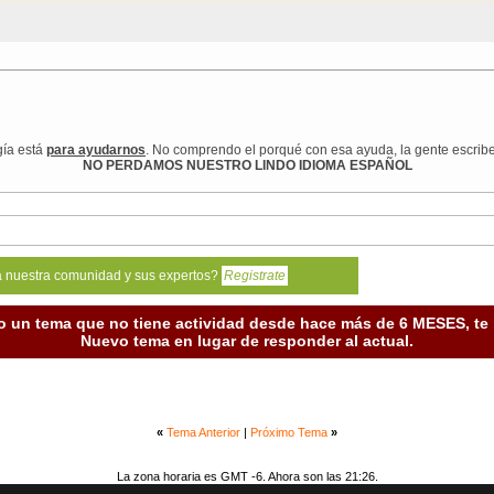
gía está
para ayudarnos
. No comprendo el porqué con esa ayuda, la gente escrib
NO PERDAMOS NUESTRO LINDO IDIOMA ESPAÑOL
a nuestra comunidad y sus expertos?
Registrate
o un tema que no tiene actividad desde hace más de 6 MESES, t
Nuevo tema en lugar de responder al actual.
«
Tema Anterior
|
Próximo Tema
»
La zona horaria es GMT -6. Ahora son las 21:26.