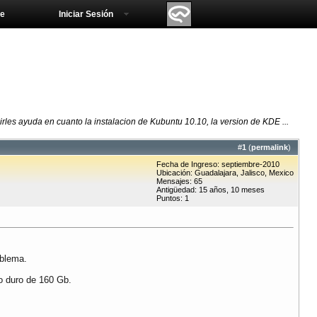
e
Iniciar Sesión
irles ayuda en cuanto la instalacion de Kubuntu 10.10, la version de KDE ...
#
1
(
permalink
)
Fecha de Ingreso: septiembre-2010
Ubicación: Guadalajara, Jalisco, Mexico
Mensajes: 65
Antigüedad: 15 años, 10 meses
Puntos: 1
oblema.
o duro de 160 Gb.