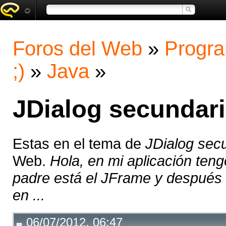
Foros del Web
»
Progra
;)
»
Java
»
JDialog secundar
Estas en el tema de
JDialog sec
Web.
Hola, en mi aplicación te
padre está el JFrame y después J
en ...
06/07/2012, 06:47