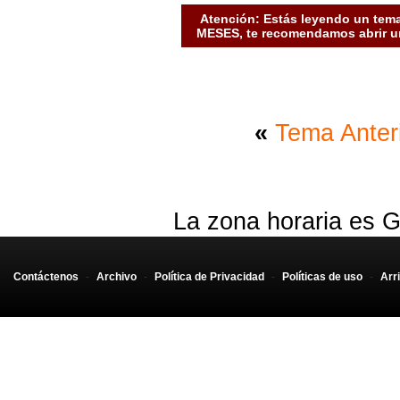
Atención: Estás leyendo un tema
MESES, te recomendamos abrir un
«
Tema Anter
La zona horaria es G
Contáctenos
-
Archivo
-
Política de Privacidad
-
Políticas de uso
-
Arr