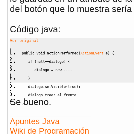
del botón que lo muestra sería
Código java:
Ver original
public
void
 actionPerformed
(
ActionEvent
 e
)
{
if
(
null
==
dialogo
)
{
      dialogo 
=
new
 ....
}
   dialogo.
setVisible
(
true
)
;
   dialogo.
traer
 al frente.
Se bueno.
}
__________________
Apuntes Java
Wiki de Programación