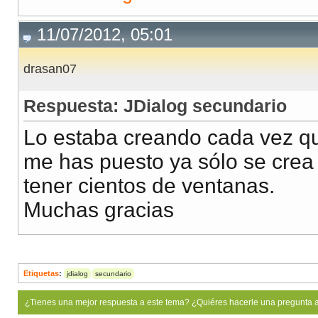
11/07/2012, 05:01
drasan07
Respuesta: JDialog secundario
Lo estaba creando cada vez q
me has puesto ya sólo se crea 
tener cientos de ventanas.
Muchas gracias
Etiquetas
:
jdialog
secundario
¿Tienes una mejor respuesta a este tema? ¿Quiéres hacerle una pregunta 