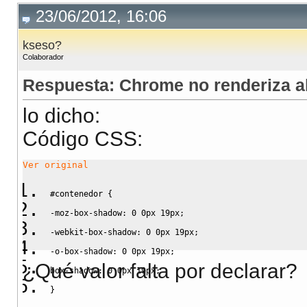
23/06/2012, 16:06
kseso?
Colaborador
Respuesta: Chrome no renderiza 
lo dicho:
Código CSS:
Ver original
#contenedor
{
-moz-box-shadow
:
0
0px
19px
;
-webkit-box-shadow
:
0
0px
19px
;
-o-box-shadow
:
0
0px
19px
;
¿Qué valor falta por declarar?
box-shadow
:
0
0px
19px
;
}