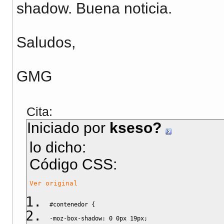
shadow. Buena noticia.
Saludos,
GMG
Cita:
Iniciado por
kseso?
lo dicho:
Código CSS:
Ver original
#contenedor
{
-moz-box-shadow
:
0
0px
19px
;