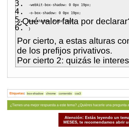
-webkit-box-shadow
:
0
0px
19px
;
-o-box-shadow
:
0
0px
19px
;
¿Qué valor falta por declarar
box-shadow
:
0
0px
19px
;
}
Por cierto, a estas alturas 
de los prefijos privativos.
Por cierto 2: quizás le intere
Etiquetas
:
box-shadow
chrome
contenido
css3
¿Tienes una mejor respuesta a este tema? ¿Quiéres hacerle una pregunta 
Atención: Estás leyendo un tema
MESES, te recomendamos abrir un