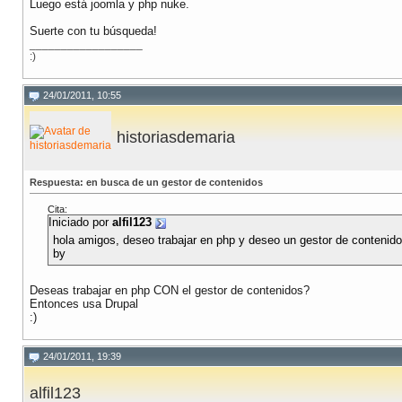
Luego está joomla y php nuke.
Suerte con tu búsqueda!
__________________
:)
24/01/2011, 10:55
historiasdemaria
Respuesta: en busca de un gestor de contenidos
Cita:
Iniciado por
alfil123
hola amigos, deseo trabajar en php y deseo un gestor de contenid
by
Deseas trabajar en php CON el gestor de contenidos?
Entonces usa Drupal
:)
24/01/2011, 19:39
alfil123