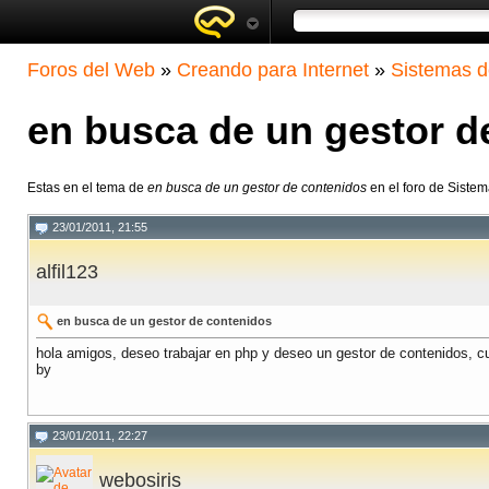
Foros del Web
»
Creando para Internet
»
Sistemas d
en busca de un gestor d
Estas en el tema de
en busca de un gestor de contenidos
en el foro de Siste
23/01/2011, 21:55
alfil123
en busca de un gestor de contenidos
hola amigos, deseo trabajar en php y deseo un gestor de contenidos, 
by
23/01/2011, 22:27
webosiris