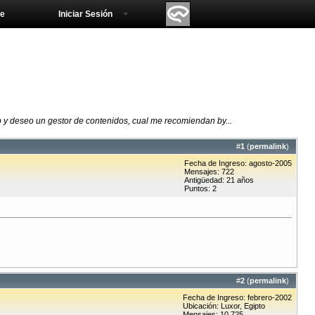
e
Iniciar Sesión
 y deseo un gestor de contenidos, cual me recomiendan by...
#
1
(
permalink
)
Fecha de Ingreso: agosto-2005
Mensajes: 722
Antigüedad: 21 años
Puntos: 2
#
2
(
permalink
)
Fecha de Ingreso: febrero-2002
Ubicación: Luxor, Egipto
Mensajes: 10.725