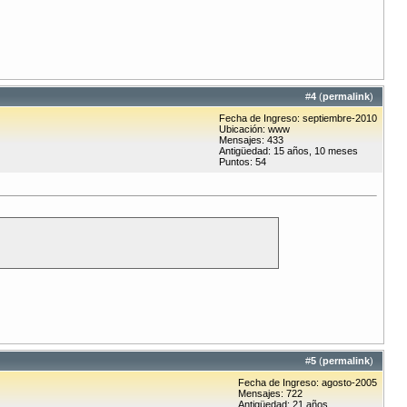
#
4
(
permalink
)
Fecha de Ingreso: septiembre-2010
Ubicación: www
Mensajes: 433
Antigüedad: 15 años, 10 meses
Puntos: 54
#
5
(
permalink
)
Fecha de Ingreso: agosto-2005
Mensajes: 722
Antigüedad: 21 años