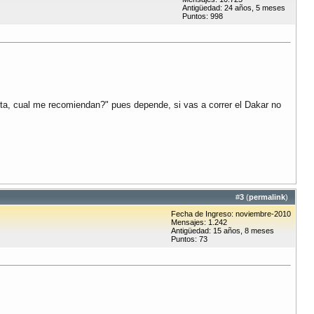
Antigüedad: 24 años, 5 meses
Puntos: 998
afta, cual me recomiendan?" pues depende, si vas a correr el Dakar no
#
3
(
permalink
)
Fecha de Ingreso: noviembre-2010
Mensajes: 1.242
Antigüedad: 15 años, 8 meses
Puntos: 73