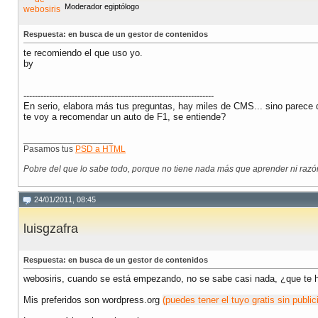
Moderador egiptólogo
Respuesta: en busca de un gestor de contenidos
te recomiendo el que uso yo.
by
-------------------------------------------------------------------
En serio, elabora más tus preguntas, hay miles de CMS... sino parece q
te voy a recomendar un auto de F1, se entiende?
__________________
Pasamos tus
PSD a HTML
Pobre del que lo sabe todo, porque no tiene nada más que aprender ni razón 
24/01/2011, 08:45
luisgzafra
Respuesta: en busca de un gestor de contenidos
webosiris, cuando se está empezando, no se sabe casi nada, ¿que te
Mis preferidos son wordpress.org
(puedes tener el tuyo gratis sin public