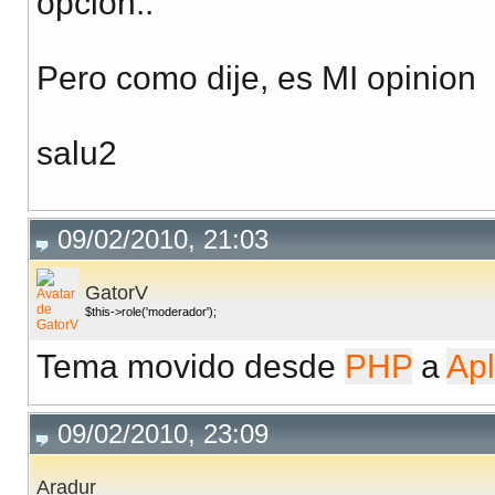
opcion..
Pero como dije, es MI opinion
salu2
09/02/2010, 21:03
GatorV
$this->role('moderador');
Tema movido desde
PHP
a
Apl
09/02/2010, 23:09
Aradur