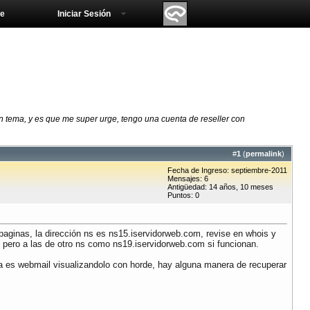
e
Iniciar Sesión
un tema, y es que me super urge, tengo una cuenta de reseller con
#
1
(
permalink
)
Fecha de Ingreso: septiembre-2011
Mensajes: 6
Antigüedad: 14 años, 10 meses
Puntos: 0
 paginas, la dirección ns es ns15.iservidorweb.com, revise en whois y
pero a las de otro ns como ns19.iservidorweb.com si funcionan.
iza es webmail visualizandolo con horde, hay alguna manera de recuperar