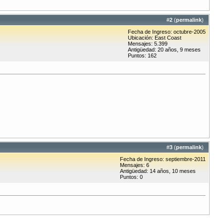
#
2
(
permalink
)
Fecha de Ingreso: octubre-2005
Ubicación: East Coast
Mensajes: 5.399
Antigüedad: 20 años, 9 meses
Puntos: 162
#
3
(
permalink
)
Fecha de Ingreso: septiembre-2011
Mensajes: 6
Antigüedad: 14 años, 10 meses
Puntos: 0