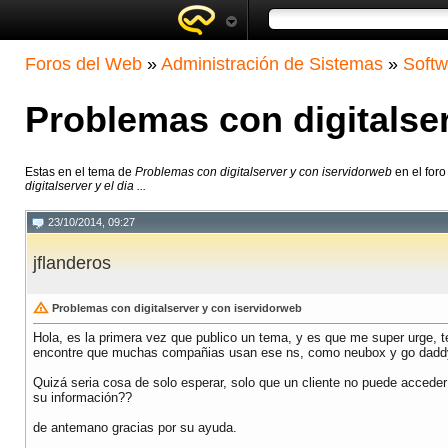
Foros del Web
»
Administración de Sistemas
»
Softw
Problemas con digitalse
Estas en el tema de
Problemas con digitalserver y con iservidorweb
en el for
digitalserver y el dia ...
23/10/2014, 09:27
jflanderos
Problemas con digitalserver y con iservidorweb
Hola, es la primera vez que publico un tema, y es que me super urge, te
encontre que muchas compañias usan ese ns, como neubox y go daddy, y
Quizá seria cosa de solo esperar, solo que un cliente no puede acceder
su información??
de antemano gracias por su ayuda.