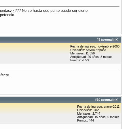
comentas¿¿??? No se hasta que punto puede ser cierto.
petencia.
#
9
(
permalink
)
Fecha de Ingreso: noviembre-2005
Ubicación: Sevilla España
Mensajes: 11.559
Antigüedad: 20 años, 8 meses
Puntos: 2053
fecte.
#
10
(
permalink
)
Fecha de Ingreso: enero-2011
Ubicación: Lima
Mensajes: 2.744
Antigüedad: 15 años, 6 meses
Puntos: 444