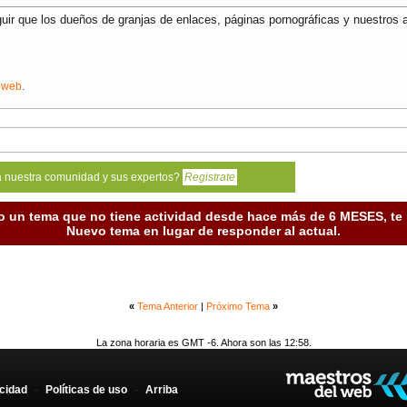
eguir que los dueños de granjas de enlaces, páginas pornográficas y nuestros
g web
.
a nuestra comunidad y sus expertos?
Registrate
o un tema que no tiene actividad desde hace más de 6 MESES, t
Nuevo tema en lugar de responder al actual.
«
Tema Anterior
|
Próximo Tema
»
La zona horaria es GMT -6. Ahora son las 12:58.
acidad
-
Políticas de uso
-
Arriba