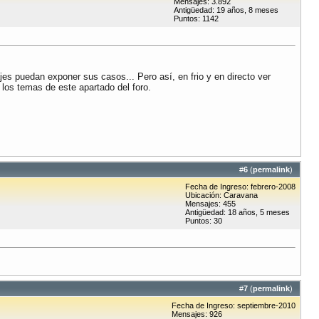
Mensajes: 3.892
Antigüedad: 19 años, 8 meses
Puntos: 1142
s puedan exponer sus casos... Pero así, en frio y en directo ver
os temas de este apartado del foro.
#
6
(
permalink
)
Fecha de Ingreso: febrero-2008
Ubicación: Caravana
Mensajes: 455
Antigüedad: 18 años, 5 meses
Puntos: 30
#
7
(
permalink
)
Fecha de Ingreso: septiembre-2010
Mensajes: 926