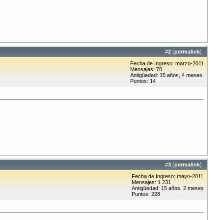
#
2
(
permalink
)
Fecha de Ingreso: marzo-2011
Mensajes: 70
Antigüedad: 15 años, 4 meses
Puntos: 14
#
3
(
permalink
)
Fecha de Ingreso: mayo-2011
Mensajes: 1.231
Antigüedad: 15 años, 2 meses
Puntos: 228