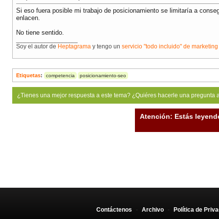
Si eso fuera posible mi trabajo de posicionamiento se limitaría a cons
enlacen.
No tiene sentido.
__________________
Soy el autor de
Heptagrama
y tengo un
servicio "todo incluido" de marketin
Etiquetas
:
competencia
posicionamiento-seo
¿Tienes una mejor respuesta a este tema? ¿Quiéres hacerle una pregunta 
Atención: Estás leyend
Contáctenos
-
Archivo
-
Política de Priv