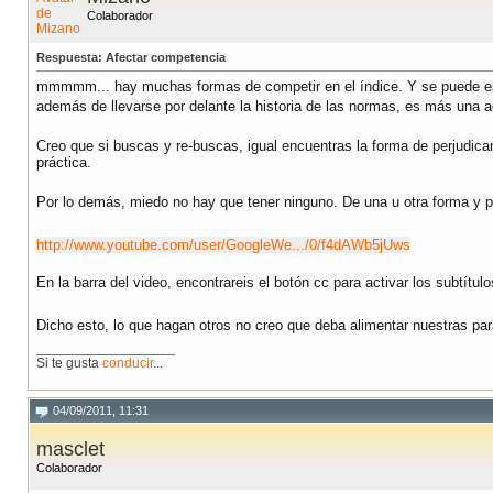
Colaborador
Respuesta: Afectar competencia
mmmmm... hay muchas formas de competir en el índice. Y se puede esta
además de llevarse por delante la historia de las normas, es más una a
Creo que si buscas y re-buscas, igual encuentras la forma de perjudica
práctica.
Por lo demás, miedo no hay que tener ninguno. De una u otra forma y 
http://www.youtube.com/user/GoogleWe.../0/f4dAWb5jUws
En la barra del video, encontrareis el botón cc para activar los subtítul
Dicho esto, lo que hagan otros no creo que deba alimentar nuestras p
__________________
Si te gusta
conducir
...
04/09/2011, 11:31
masclet
Colaborador