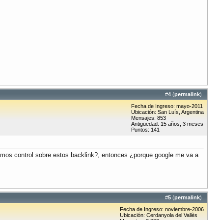
#
4
(
permalink
)
Fecha de Ingreso: mayo-2011
Ubicación: San Luís, Argentina
Mensajes: 853
Antigüedad: 15 años, 3 meses
Puntos: 141
nemos control sobre estos backlink?, entonces ¿porque google me va a
#
5
(
permalink
)
Fecha de Ingreso: noviembre-2006
Ubicación: Cerdanyola del Vallès