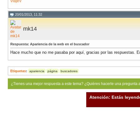
ViajeV
20/01/2013, 11:32
mk14
Respuesta: Apariencia de la web en el buscador
Hace mucho que no me pasaba por aquí, gracias por las respuestas. En d
Etiquetas
:
apariencia
página
buscadores
¿Tienes una mejor respuesta a este tema? ¿Quiéres hacerle una pregunta 
Atención: Estás leyend