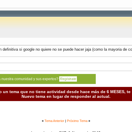
efinitiva si google no quiere no se puede hacer jaja (como la mayoria de co
a nuestra comunidad y sus expertos?
Registrate
o un tema que no tiene actividad desde hace más de 6 MESES, t
Nuevo tema en lugar de responder al actual.
«
Tema Anterior
|
Próximo Tema
»