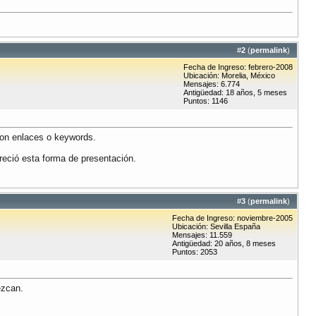
#
2
(
permalink
)
Fecha de Ingreso: febrero-2008
Ubicación: Morelia, México
Mensajes: 6.774
Antigüedad: 18 años, 5 meses
Puntos: 1146
 con enlaces o keywords.
areció esta forma de presentación.
#
3
(
permalink
)
Fecha de Ingreso: noviembre-2005
Ubicación: Sevilla España
Mensajes: 11.559
Antigüedad: 20 años, 8 meses
Puntos: 2053
ezcan.