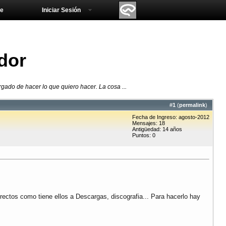
e
Iniciar Sesión
dor
rgado de hacer lo que quiero hacer. La cosa ...
#
1
(
permalink
)
Fecha de Ingreso: agosto-2012
Mensajes: 18
Antigüedad: 14 años
Puntos: 0
rectos como tiene ellos a Descargas, discografia... Para hacerlo hay