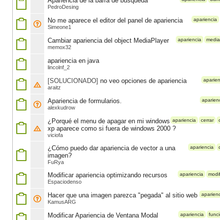
Apariencia de la barra de busqueda
PedroDesing
No me aparece el editor del panel de apariencia
apariencia
Simeone1
Cambiar apariencia del object MediaPlayer
apariencia
media
memox32
apariencia en java
lincolnf_2
[SOLUCIONADO]
no veo opciones de apariencia
aparien
araitz
Apariencia de formularios.
aparien
alexkudrow
¿Porqué el menu de apagar en mi windows
apariencia
cerrar
xp aparece como si fuera de windows 2000 ?
viciofa
¿Cómo puedo dar apariencia de vector a una
apariencia
imagen?
FuRya
Modificar apariencia optimizando recursos
apariencia
modif
Espaciodenso
Hacer que una imagen parezca "pegada" al sitio web
aparien
KamusARG
Modificar Apariencia de Ventana Modal
apariencia
func