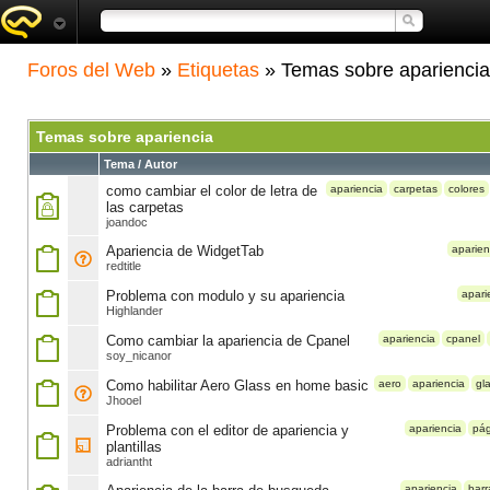
Foros del Web
»
Etiquetas
» Temas sobre apariencia
Temas sobre apariencia
Tema / Autor
como cambiar el color de letra de
apariencia
carpetas
colores
las carpetas
joandoc
Apariencia de WidgetTab
aparien
redtitle
Problema con modulo y su apariencia
apari
Highlander
Como cambiar la apariencia de Cpanel
apariencia
cpanel
soy_nicanor
Como habilitar Aero Glass en home basic
aero
apariencia
gl
Jhooel
Problema con el editor de apariencia y
apariencia
pág
plantillas
adriantht
apariencia
barr