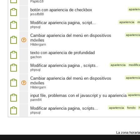
Papito18
botón con apariencia de checkbox
aparien
jessifb88
Modificar apariencia pagina, script...
apariencia
m
phpsql
Cambiar apariencia del menú en dispositivos
aparienci
móviles
Hildergarn
texto con apariencia de profundidad
gachon
Modificar apariencia pagina , scripts..
apariencia
modific
phpsql
Cambiar apariencia del menú en dispositivos
aparienci
móviles
Hildergarn
input file, problemas con el javascript y su apariencia
aparien
pann84
Modificar apariencia pagina, scripts...
apariencia
fondo
phpsql
La zona horaria