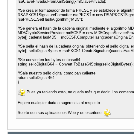
rsaClavePrivada.FromXmlString(xmlClavePrivada);
//Se crea el formateador de firma PKCS1 y se establece el algoritmo
RSAPKCS1SignatureFormatter rsaPKCS1 = new RSAPKCS1Signatu
rsaPKCS1.SetHashAlgorithm("MD5");
//Se genera el hash de la cadena original mediente el algoritmo MD
MD5CryptoServiceProvider md5CSP = new MD5CryptoServiceProvi
byte[] cadenaHasMD5 = md5CSP.ComputeHash(cadenaOriginalEnB
//Se sella el hash de la cadena original obteniendo el sello digital e
byte[] selloDigitalBytes = rsaPKCS1.CreateSignature(cadenaHasM
//Se convierten los bytes en base64.
string selloDigitalB64 = Convert.ToBase64String(selloDigitalBytes);
//Sale nuestro sello digital como pan caliente!
return selloDigitalB64;
}
Pues ya teniendo esto, no queda más que decir. Los comentari
Espero cualquier duda o sugerencia al respecto.
Suerte con sus aplicaciones Web y de escritorio.