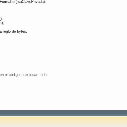
rmatter(rsaClavePrivada);
);
s);
 arreglo de bytes.
n el código lo explican todo.