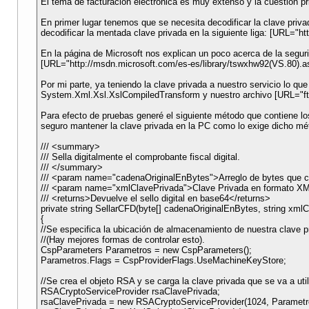
El tema de facturación electrónica es muy extenso y la cuestión prin
En primer lugar tenemos que se necesita decodificar la clave priv
decodificar la mentada clave privada en la siguiente liga: [URL="
En la página de Microsoft nos explican un poco acerca de la segur
[URL="http://msdn.microsoft.com/es-es/library/tswxhw92(VS.80).a
Por mi parte, ya teniendo la clave privada a nuestro servicio lo qu
System.Xml.Xsl.XslCompiledTransform y nuestro archivo [URL="ftp:/
Para efecto de pruebas generé el siguiente método que contiene los
seguro mantener la clave privada en la PC como lo exige dicho mét
/// <summary>
/// Sella digitalmente el comprobante fiscal digital.
/// </summary>
/// <param name="cadenaOriginalEnBytes">Arreglo de bytes que c
/// <param name="xmlClavePrivada">Clave Privada en formato XML
/// <returns>Devuelve el sello digital en base64</returns>
private string SellarCFD(byte[] cadenaOriginalEnBytes, string xml
{
//Se especifica la ubicación de almacenamiento de nuestra clave p
//(Hay mejores formas de controlar esto).
CspParameters Parametros = new CspParameters();
Parametros.Flags = CspProviderFlags.UseMachineKeyStore;
//Se crea el objeto RSA y se carga la clave privada que se va a util
RSACryptoServiceProvider rsaClavePrivada;
rsaClavePrivada = new RSACryptoServiceProvider(1024, Parametr