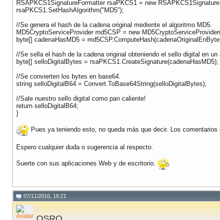
RSAPKCS1SignatureFormatter rsaPKCS1 = new RSAPKCS1SignatureFo
rsaPKCS1.SetHashAlgorithm("MD5");
//Se genera el hash de la cadena original mediente el algoritmo MD5.
MD5CryptoServiceProvider md5CSP = new MD5CryptoServiceProvider(
byte[] cadenaHasMD5 = md5CSP.ComputeHash(cadenaOriginalEnByte
//Se sella el hash de la cadena original obteniendo el sello digital en un
byte[] selloDigitalBytes = rsaPKCS1.CreateSignature(cadenaHasMD5);
//Se convierten los bytes en base64.
string selloDigitalB64 = Convert.ToBase64String(selloDigitalBytes);
//Sale nuestro sello digital como pan caliente!
return selloDigitalB64;
}
Pues ya teniendo esto, no queda más que decir. Los comentarios e
Espero cualquier duda o sugerencia al respecto.
Suerte con sus aplicaciones Web y de escritorio.
07/11/2010, 18:21
OSRO