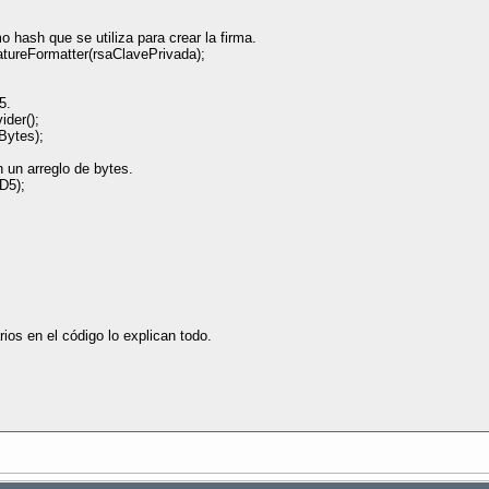
 hash que se utiliza para crear la firma.
reFormatter(rsaClavePrivada);
5.
der();
ytes);
n un arreglo de bytes.
D5);
os en el código lo explican todo.