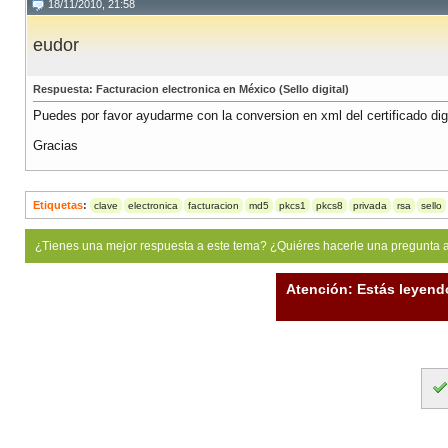
18/11/2010, 21:58
eudor
Respuesta: Facturacion electronica en México (Sello digital)
Puedes por favor ayudarme con la conversion en xml del certificado digita
Gracias
Etiquetas
:
clave
electronica
facturacion
md5
pkcs1
pkcs8
privada
rsa
sello
¿Tienes una mejor respuesta a este tema? ¿Quiéres hacerle una pregunta 
Atención: Estás leyend