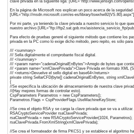
clave privada en la siguiente liga: [URL="http://www.jensign.com/open
En la página de Microsoft nos explican un poco acerca de la seguridad 
[URL="http://msdn.microsoft.com/es-es/library/tswxhw92(VS.80).aspx"
Por mi parte, ya teniendo la clave privada a nuestro servicio lo que q
nuestro archivo [URL="ftp://ftp2.sat.gob.mx/asistencia_servicio_ftp/pub
Para efecto de pruebas generé el siguiente método que contiene los paso
privada en la PC como lo exige dicho método, pero repito, es sólo par
/// <summary>
/// Sella digitalmente el comprobante fiscal digital.
/// </summary>
/// <param name="cadenaOriginalEnBytes">Arreglo de bytes que conti
/// <param name="xmlClavePrivada">Clave Privada en formato XML (Só
/// <returns>Devuelve el sello digital en base64</returns>
private string SellarCFD(byte[] cadenaOriginalEnBytes, string xmlClave
{
//Se especifica la ubicación de almacenamiento de nuestra clave priva
//(Hay mejores formas de controlar esto).
CspParameters Parametros = new CspParameters();
Parametros.Flags = CspProviderFlags.UseMachineKeyStore;
//Se crea el objeto RSA y se carga la clave privada que se va a utilizar.
RSACryptoServiceProvider rsaClavePrivada;
rsaClavePrivada = new RSACryptoServiceProvider(1024, Parametros);
rsaClavePrivada.FromXmlString(xmlClavePrivada);
//Se crea el formateador de firma PKCS1 y se establece el algoritmo has