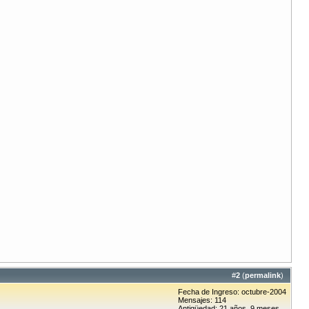
#
2
(
permalink
)
Fecha de Ingreso: octubre-2004
Mensajes: 114
Antigüedad: 21 años, 9 meses