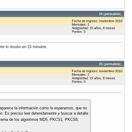
#
4
(
permalink
)
Fecha de Ingreso: noviembre-2010
Mensajes: 1
Antigüedad: 15 años, 8 meses
Puntos: 0
te lo resolvi en 15 minutos.
#
5
(
permalink
)
Fecha de Ingreso: noviembre-2010
Mensajes: 2
Antigüedad: 15 años, 8 meses
Puntos: 0
 aparece la información como la esperamos, que no
. Es preciso leer detenidamente y buscar a detalle
 el tema de los algoritmos MD5, PKCS1, PKCS8,