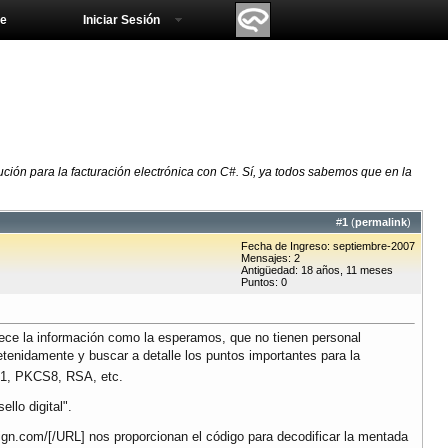
e
Iniciar Sesión
ción para la facturación electrónica con C#. Sí, ya todos sabemos que en la
#
1
(
permalink
)
Fecha de Ingreso: septiembre-2007
Mensajes: 2
Antigüedad: 18 años, 11 meses
Puntos: 0
rece la información como la esperamos, que no tienen personal
tenidamente y buscar a detalle los puntos importantes para la
CS1, PKCS8, RSA, etc.
llo digital".
ign.com/[/URL] nos proporcionan el código para decodificar la mentada