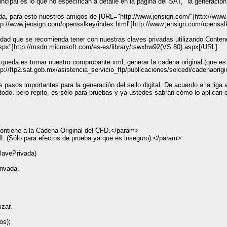
cipal es lo que no especifican a detalle en la página del SAT, "la generación d
ada, para esto nuestros amigos de [URL="http://www.jensign.com/"]http://www
http://www.jensign.com/opensslkey/index.html"]http://www.jensign.com/openss
idad que se recomienda tener con nuestras claves privadas utilizando Contene
spx"]http://msdn.microsoft.com/es-es/library/tswxhw92(VS.80).aspx[/URL]
e queda es tomar nuestro comprobante xml, generar la cadena original (que es l
/ftp2.sat.gob.mx/asistencia_servicio_ftp/publicaciones/solcedi/cadenaorigin
 pasos importantes para la generación del sello digital. De acuerdo a la liga
odo, pero repito, es sólo para pruebas y ya ustedes sabrán cómo lo aplican 
ontiene a la Cadena Original del CFD.</param>
 (Sólo para efectos de prueba ya que es inseguro).</param>
ClavePrivada)
rivada.
izar.
os);