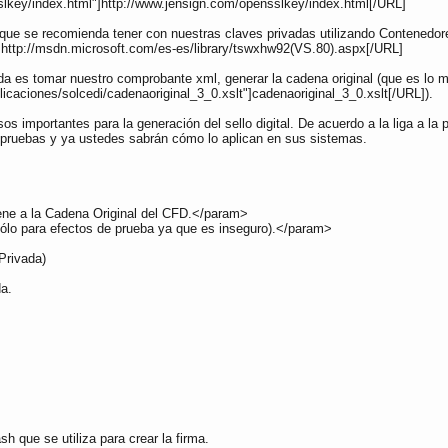
sslkey/index.html"]http://www.jensign.com/opensslkey/index.html[/URL]
que se recomienda tener con nuestras claves privadas utilizando Contenedore
]http://msdn.microsoft.com/es-es/library/tswxhw92(VS.80).aspx[/URL]
ueda es tomar nuestro comprobante xml, generar la cadena original (que es lo
licaciones/solcedi/cadenaoriginal_3_0.xslt"]cadenaoriginal_3_0.xslt[/URL]).
s importantes para la generación del sello digital. De acuerdo a la liga a l
a pruebas y ya ustedes sabrán cómo lo aplican en sus sistemas.
ene a la Cadena Original del CFD.</param>
lo para efectos de prueba ya que es inseguro).</param>
Privada)
da.
h que se utiliza para crear la firma.