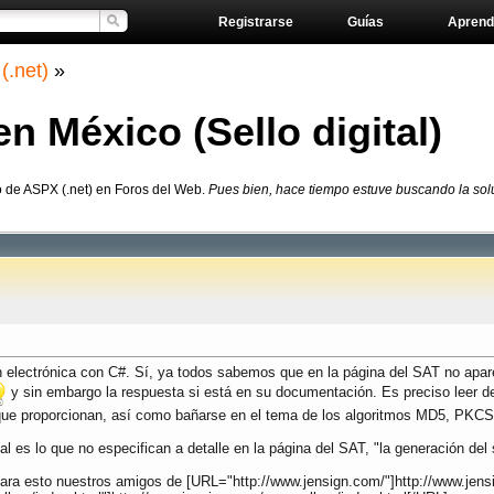
Registrarse
Guías
Aprend
(.net)
»
n México (Sello digital)
o de ASPX (.net) en Foros del Web.
Pues bien, hace tiempo estuve buscando la solu
n electrónica con C#. Sí, ya todos sabemos que en la página del SAT no apa
y sin embargo la respuesta si está en su documentación. Es preciso leer de
gas que proporcionan, así como bañarse en el tema de los algoritmos MD5, PK
 es lo que no especifican a detalle en la página del SAT, "la generación del se
 para esto nuestros amigos de [URL="http://www.jensign.com/"]http://www.jens