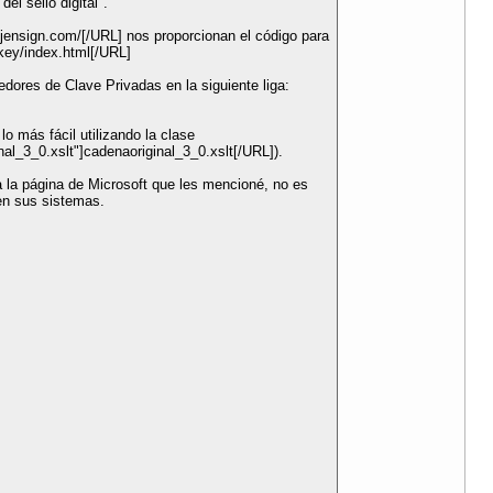
el sello digital".
.jensign.com/[/URL] nos proporcionan el código para
lkey/index.html[/URL]
dores de Clave Privadas en la siguiente liga:
o más fácil utilizando la clase
al_3_0.xslt"]cadenaoriginal_3_0.xslt[/URL]).
 a la página de Microsoft que les mencioné, no es
en sus sistemas.