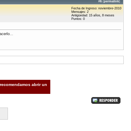
#
6
(
permalink
)
Fecha de Ingreso: noviembre-2010
Mensajes: 2
Antigüedad: 15 años, 8 meses
Puntos: 0
cerlo...
e recomendamos abrir un