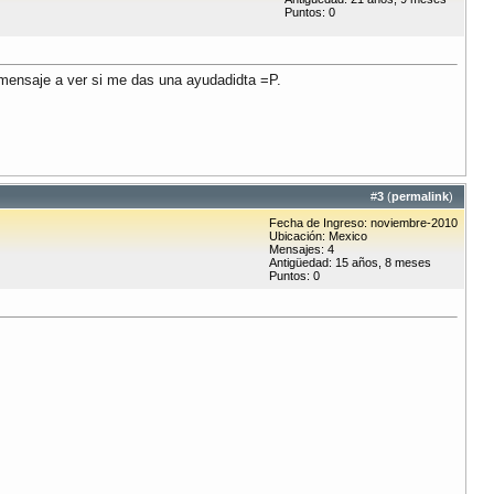
Puntos: 0
 mensaje a ver si me das una ayudadidta =P.
#
3
(
permalink
)
Fecha de Ingreso: noviembre-2010
Ubicación: Mexico
Mensajes: 4
Antigüedad: 15 años, 8 meses
Puntos: 0