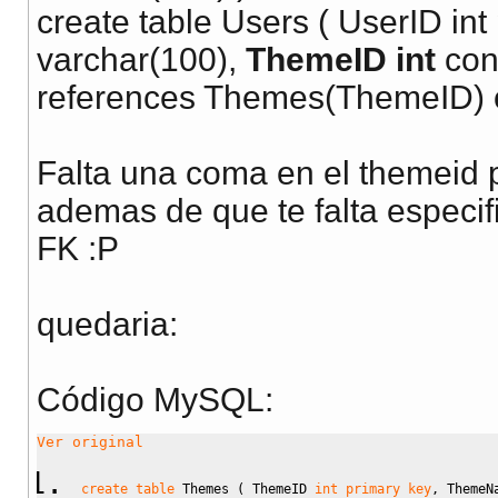
create table Users ( UserID in
varchar(100),
ThemeID int
con
references Themes(ThemeID) on
Falta una coma en el themeid po
ademas de que te falta especif
FK :P
quedaria:
Código MySQL:
Ver original
create
table
 Themes 
(
 ThemeID 
int
primary key
,
 ThemeN