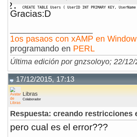
CREATE
TABLE
 Users 
(
 UserID 
INT
PRIMARY
KEY
,
 UserName
Gracias:D
__________________
1os pasaos con xAMP en Window
programando en
PERL
Última edición por gnzsoloyo; 22/12
17/12/2015, 17:13
Libras
Colaborador
Respuesta: creando restricciones
pero cual es el error???