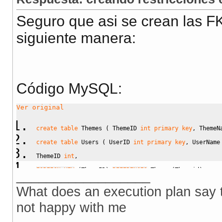
Seguro que asi se crean las F
siguiente manera:
Código MySQL:
Ver original
create
table
 Themes 
(
 ThemeID 
int
primary key
,
 ThemeN
create
table
 Users 
(
 UserID 
int
primary key
,
 UserName
ThemeID 
int
,
FOREIGN KEY
(
ThemeID
)
REFERENCES
 Themes
(
Themeid
)
__________________
on
delete
set
null
)
;
What does an execution plan say to
not happy with me