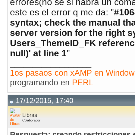
errores(no se si habra un coma
este es el error q me da: "
#106
syntax; check the manual th
server version for the right s
Users_ThemeID_FK reference
null)' at line 1
"
__________________
1os pasaos con xAMP en Window
programando en
PERL
17/12/2015, 17:40
Libras
Colaborador
Respuesta: creando restricciones