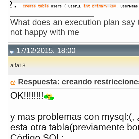
create
table
 Users 
(
 UserID 
int
primary key
,
 UserName
__________________
What does an execution plan say to
not happy with me
17/12/2015, 18:00
alfa18
Respuesta: creando restriccion
OK!!!!!!!!
y mas problemas con mysql:(, 
esta otra tabla(previamente bor
Código SQL: