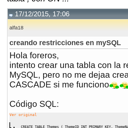
17/12/2015, 17:06
alfa18
creando restricciones en mySQL
Hola foreros,
intento crear una tabla con 
MySQL, pero no me dejaa crear
CASCADE si me funciono
Código SQL:
Ver original
CREATE
TABLE
 Themes 
(
 ThemeID 
INT
PRIMARY
KEY
,
 ThemeN