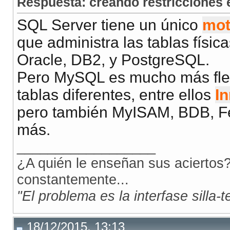
Respuesta: creando restricciones
SQL Server tiene un único
mot
que administra las tablas físic
Oracle, DB2, y PostgreSQL.
Pero MySQL es mucho más flexi
tablas diferentes, entre ellos
I
pero también MyISAM, BDB, Fed
más.
__________________
¿A quién le enseñan sus aciertos?
constantemente...
"El problema es la interfase silla-
18/12/2015, 13:13