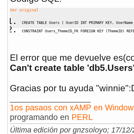
Ver original
CREATE
TABLE
 Users 
(
 UserID 
INT
PRIMARY
KEY
,
 UserName
CONSTRAINT
 Users_ThemeID_FK 
FOREIGN
KEY
(
ThemeID
)
REF
El error que me devuelve es(c
Can't create table 'db5.Users'
Gracias por tu ayuda "winnie":
__________________
1os pasaos con xAMP en Window
programando en
PERL
Última edición por gnzsoloyo; 17/12