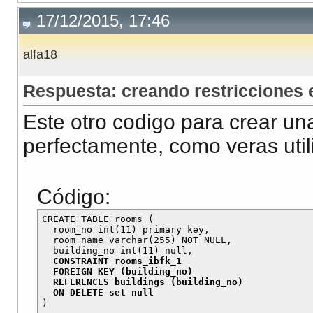
17/12/2015, 17:46
alfa18
Respuesta: creando restricciones
Este otro codigo para crear un
perfectamente, como veras util
Código:
CREATE TABLE rooms (

  room_no int(11) primary key,

  room_name varchar(255) NOT NULL,

  CONSTRAINT rooms_ibfk_1 

  FOREIGN KEY (building_no) 

  REFERENCES buildings (building_no) 
