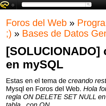
Foros del Web
»
Progra
;)
»
Bases de Datos Gen
[SOLUCIONADO] cr
en mySQL
Estas en el tema de
creando res
Mysql en Foros del Web.
Hola fo
regla ON DELETE SET NULL en M
tabla , con ON ...