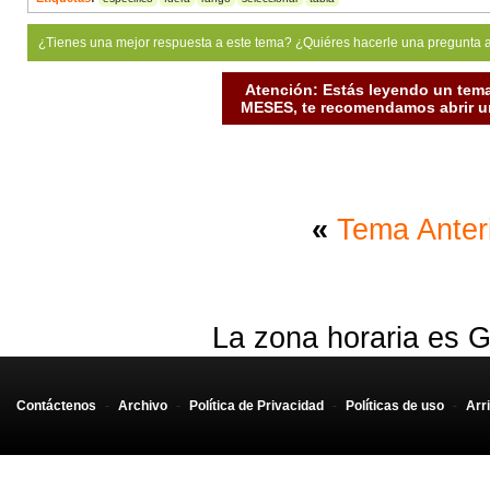
¿Tienes una mejor respuesta a este tema? ¿Quiéres hacerle una pregunta 
Atención: Estás leyendo un tema
MESES, te recomendamos abrir un
«
Tema Anter
La zona horaria es G
Contáctenos
-
Archivo
-
Política de Privacidad
-
Políticas de uso
-
Arr