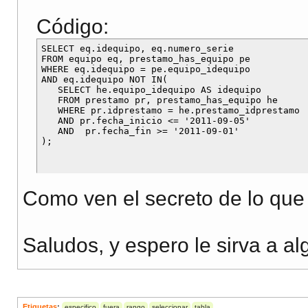
Código:
SELECT eq.idequipo, eq.numero_serie 

FROM equipo eq, prestamo_has_equipo pe

WHERE eq.idequipo = pe.equipo_idequipo

AND eq.idequipo NOT IN(

   SELECT he.equipo_idequipo AS idequipo

   FROM prestamo pr, prestamo_has_equipo he

   WHERE pr.idprestamo = he.prestamo_idprestamo 

   AND pr.fecha_inicio <= '2011-09-05'

   AND  pr.fecha_fin >= '2011-09-01'

Como ven el secreto de lo que
Saludos, y espero le sirva a a
Etiquetas
:
especifico
fuera
rango
seleccionar
tabla