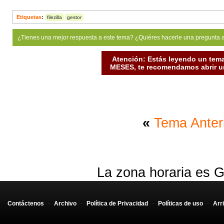
Etiquetas
:
filezilla
gestor
¿Tienes una mejor respuesta a este tema? ¿Quiéres hacerle una pregunta 
Atención: Estás leyendo un tema
MESES, te recomendamos abrir un
«
Tema Anter
La zona horaria es G
Contáctenos
-
Archivo
-
Política de Privacidad
-
Políticas de uso
-
Arr