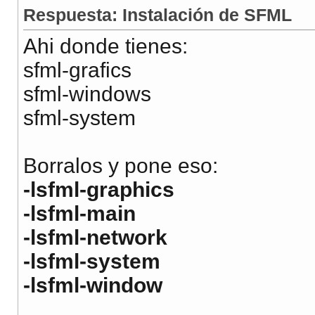
Respuesta: Instalación de SFML
Ahi donde tienes:
sfml-grafics
sfml-windows
sfml-system
Borralos y pone eso:
-lsfml-graphics
-lsfml-main
-lsfml-network
-lsfml-system
-lsfml-window