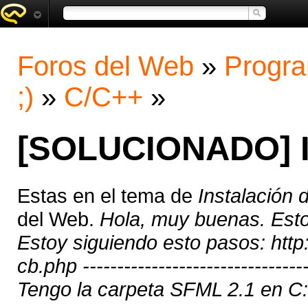
Foros del Web
»
Progra
;)
»
C/C++
»
[SOLUCIONADO] I
Estas en el tema de
Instalación
del Web.
Hola, muy buenas. Estoy
Estoy siguiendo esto pasos: http:
cb.php ----------------------------------
Tengo la carpeta SFML 2.1 en C:\