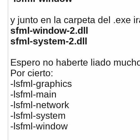
y junto en la carpeta del .exe ir
sfml-window-2.dll
sfml-system-2.dll
Espero no haberte liado muc
Por cierto:
-lsfml-graphics
-lsfml-main
-lsfml-network
-lsfml-system
-lsfml-window