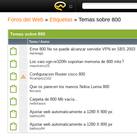
Foros del Web
»
Etiquetas
» Temas sobre 800
Temas sobre 800
Tema / Autor
Error 800 No se puede alcanzar servidor VPN en SBS 2003
Aarteaga
Los vaio vgn-nr320fh soportan memoria de 800 mhz?
mauriciovs25
Configuracion Router cisco 800
Rcampos2102
Que os parecen los nuevos Nokia Lumia 800
fercano
Carpeta de 800 Mb vacía...
redstrauss
Ajustar web automaticamente a 1280 X 800 px
bathory84
Ajustar web automaticamente a 1280 X 800 px
bathory84