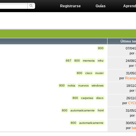
Registrarse
Guías
Aprend
Último t
800
07/04
por
667
800
memoria
mhz
24/08
por
800
cisco
router
31/05
por
Rcamp
800
nokia
nuevos
windows
18/11
por
800
carpetas
disco
26/11
por
CYC
800
automaticamente
html
31/05
por
800
automaticamente
30/05
por
ba