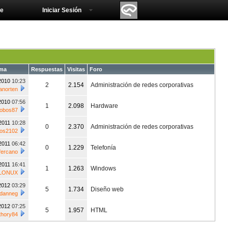
e
Iniciar Sesión
ema
Respuestas
Visitas
Foro
/2010
10:23
2
2.154
Administración de redes corporativas
anorten
/2010
07:56
1
2.098
Hardware
fobos87
/2011
10:28
0
2.370
Administración de redes corporativas
os2102
/2011
06:42
0
1.229
Telefonía
fercano
/2011
16:41
1
1.263
Windows
LONUX
/2012
03:29
5
1.734
Diseño web
danneg
/2012
07:25
5
1.957
HTML
thory84