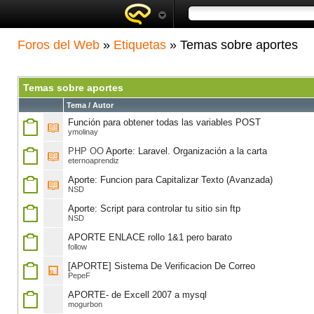
Foros del Web
»
Etiquetas
» Temas sobre aportes
Temas sobre aportes
Tema / Autor
Función para obtener todas las variables POST
ymolinay
PHP OO
Aporte: Laravel. Organización a la carta
eternoaprendiz
Aporte: Funcion para Capitalizar Texto (Avanzada)
NSD
Aporte: Script para controlar tu sitio sin ftp
NSD
APORTE ENLACE rollo 1&1 pero barato
follow
[APORTE] Sistema De Verificacion De Correo
PepeF
APORTE- de Excell 2007 a mysql
mogurbon