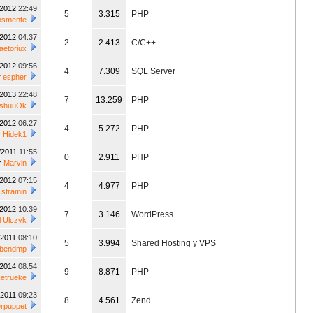
/2012
22:49
5
3.315
PHP
osmente
/2012
04:37
2
2.413
C/C++
raetoriux
/2012
09:56
4
7.309
SQL Server
r
espher
/2013
22:48
7
13.259
PHP
eshuuOk
/2012
06:27
4
5.272
PHP
r
Hidek1
/2011
11:55
0
2.911
PHP
r
Marvin
/2012
07:15
4
4.977
PHP
r
stramin
/2012
10:39
7
3.146
WordPress
l Ulczyk
/2011
08:10
5
3.994
Shared Hosting y VPS
ubendmp
/2014
08:54
9
8.871
PHP
ketrueke
/2011
09:23
8
4.561
Zend
rpuppet