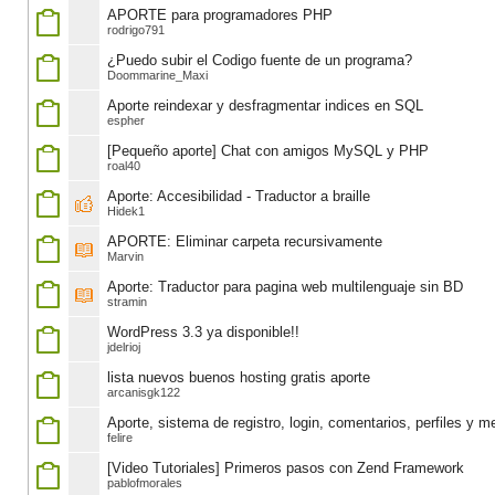
APORTE para programadores PHP
rodrigo791
¿Puedo subir el Codigo fuente de un programa?
Doommarine_Maxi
Aporte reindexar y desfragmentar indices en SQL
espher
[Pequeño aporte] Chat con amigos MySQL y PHP
roal40
Aporte: Accesibilidad - Traductor a braille
Hidek1
APORTE: Eliminar carpeta recursivamente
Marvin
Aporte: Traductor para pagina web multilenguaje sin BD
stramin
WordPress 3.3 ya disponible!!
jdelrioj
lista nuevos buenos hosting gratis aporte
arcanisgk122
Aporte, sistema de registro, login, comentarios, perfiles y 
felire
[Video Tutoriales] Primeros pasos con Zend Framework
pablofmorales