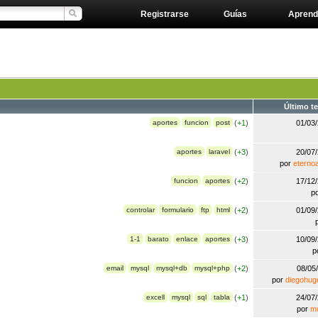
Registrarse
Guías
Aprend
Último t
aportes
funcion
post
(
+1
)
01/03
aportes
laravel
(
+3
)
20/07
por
eterno
funcion
aportes
(
+2
)
17/12
p
controlar
formulario
ftp
html
(
+2
)
01/09
1-1
barato
enlace
aportes
(
+3
)
10/09
p
email
mysql
mysql+db
mysql+php
(
+2
)
08/05
por
diegohug
excell
mysql
sql
tabla
(
+1
)
24/07
por
m