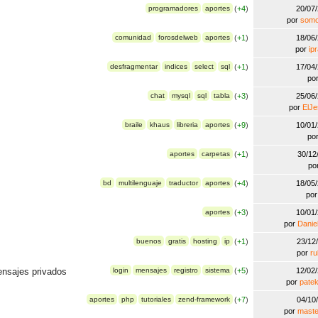
programadores
aportes
(
+4
)
20/07
por
som
comunidad
forosdelweb
aportes
(
+1
)
18/06
por
ip
desfragmentar
indices
select
sql
(
+1
)
17/04
po
chat
mysql
sql
tabla
(
+3
)
25/06
por
ElJ
braile
khaus
libreria
aportes
(
+9
)
10/01
po
aportes
carpetas
(
+1
)
30/12
po
bd
multilenguaje
traductor
aportes
(
+4
)
18/05
po
aportes
(
+3
)
10/01
por
Danie
buenos
gratis
hosting
ip
(
+1
)
23/12
por
r
mensajes privados
login
mensajes
registro
sistema
(
+5
)
12/02
por
pate
aportes
php
tutoriales
zend-framework
(
+7
)
04/10
por
maste