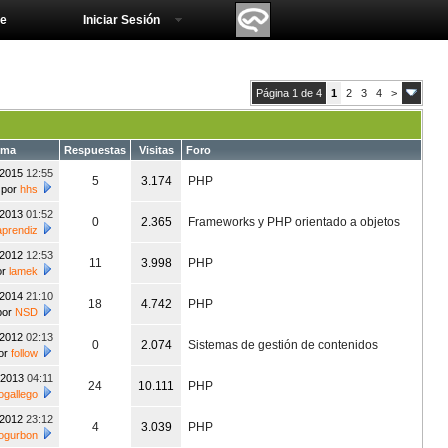
e
Iniciar Sesión
Página 1 de 4
1
2
3
4
>
ema
Respuestas
Visitas
Foro
/2015
12:55
5
3.174
PHP
por
hhs
/2013
01:52
0
2.365
Frameworks y PHP orientado a objetos
aprendiz
/2012
12:53
11
3.998
PHP
or
lamek
/2014
21:10
18
4.742
PHP
por
NSD
/2012
02:13
0
2.074
Sistemas de gestión de contenidos
or
follow
/2013
04:11
24
10.111
PHP
ogallego
/2012
23:12
4
3.039
PHP
ogurbon