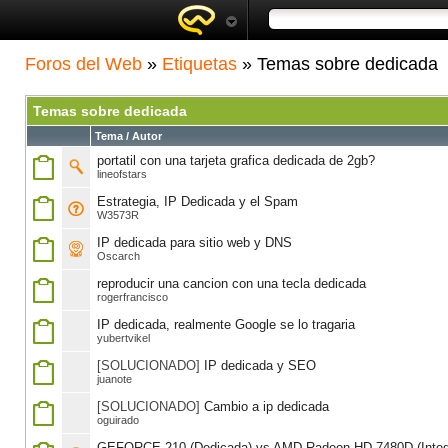
Foros del Web
»
Etiquetas
» Temas sobre dedicada
Temas sobre dedicada
Tema / Autor
portatil con una tarjeta grafica dedicada de 2gb?
lineofstars
Estrategia, IP Dedicada y el Spam
W3573R
IP dedicada para sitio web y DNS
Oscarch
reproducir una cancion con una tecla dedicada
rogerfrancisco
IP dedicada, realmente Google se lo tragaria
yubertvikel
[SOLUCIONADO]
IP dedicada y SEO
juanote
[SOLUCIONADO]
Cambio a ip dedicada
oguirado
GEFORCE 210 (Dedicada) vs AMD Radeon HD 7480D (Integ