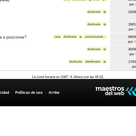
por
dedicada
ip
10/0
dedicada
ip
29/0
por
a a posicionar?
cara
dedicada
ip
posicionamie...
06/0
por
E
dedicada
ip
30/0
por
dedicada
distribuidor
ip
27/0
po
La zona horaria es GMT -6. Ahora son las 05:02.
acidad
-
Políticas de uso
-
Arriba