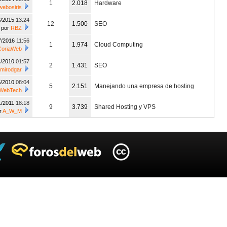
1
2.018
Hardware
webosiris
6/2015
13:24
12
1.500
SEO
por
RBZ
7/2016
11:56
1
1.974
Cloud Computing
CoriaWeb
4/2010
01:57
2
1.431
SEO
mirodgar
6/2010
08:04
5
2.151
Manejando una empresa de hosting
WebTech
1/2011
18:18
9
3.739
Shared Hosting y VPS
r
A_W_M