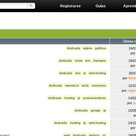
Registrarse
Guías
Aprend
Último 
dedicada
tarjeta
gráficos
24/0
po
dedicada
email
iem
interspire
19/0
po
dedicada
dns
ip
web-hosting
25/0
por
hect
dedicada
reproducir
tecla
canciones
12/1
por
roger
dedicada
hosting
ip
posicionamiento
14/0
por
yu
dedicada
google
ip
15/0
p
dedicada
hosting
ip
web-hosting
24/1
po
rada)
amd
dedicada
geforce
pc
18/0