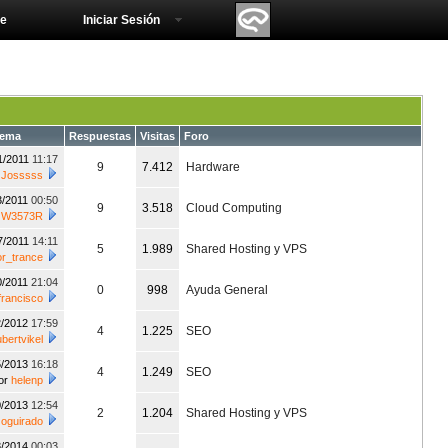
e
Iniciar Sesión
tema
Respuestas
Visitas
Foro
1/2011
11:17
9
7.412
Hardware
r
Josssss
3/2011
00:50
9
3.518
Cloud Computing
r
W3573R
7/2011
14:11
5
1.989
Shared Hosting y VPS
or_trance
0/2011
21:04
0
998
Ayuda General
francisco
2/2012
17:59
4
1.225
SEO
bertvikel
5/2013
16:18
4
1.249
SEO
or
helenp
0/2013
12:54
2
1.204
Shared Hosting y VPS
r
oguirado
8/2014
00:03