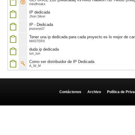
mindfreakx
IP dedicada
Jhon Silver
IP - Dedicada
jmoreno07
Tener una ip dedicada para cada proyecto es lo mejor de car
MASTERX
duda ip dedicada
tun_tun
Como ser distribuidor de IP Dedicada
A_W_M
Contáctenos
-
Archivo
-
Política de Priv