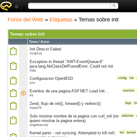
Foros del Web
»
Etiquetas
» Temas sobre init
Temas sobre init
Tema / Autor
Init Direcxt Failed
mrabros
Exception in thread "AWT-EventQueue-6"
java.lang.NoClassDefFoundError: Could not init
mita
Configuracion OpenBSD
config
init
ytvr
Eventos de una pagina ASP.NET Load Init...
eventos
irit
Zend, flujo de init(), forward() y redirect()
flujo
f
maue75
Solo mostrar nombre de la pagina con curl_init (no
adjuntar
quiero mostrar la pagina entera)
engelsarcep
Kernel panic - not syncing: Attempted to kill init!,
init
kernel