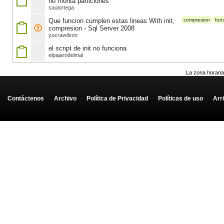
no monta particiones
saulortega
Que funcion cumplen estas lineas With init,
compresion
fun
compresion - Sql Server 2008
yucrawilson
el script de init no funciona
elpajarodelmal
La zona horaria
Contáctenos
-
Archivo
-
Política de Privacidad
-
Políticas de uso
-
Arr