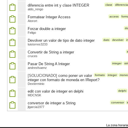
diferencia entre int y clase INTEGER
clase
diferencia
aldo_rengo
Formatear Integer Access
access
form
Atorort
Forzar double a integer
do
Feligo
Devolver un valor de tipo de dato integer
dato
devolver
i
luistorres3233
Convertir de String a integer
cruces
Pasar De String A Integer
integer
str
andresfsaenz
[SOLUCIONADO]
como poner un valor
formato
integer
mone
integer con formato de moneda en IReport?
Dexterminio
edit con valor de integer en delphi
delphi
MDCNSK
conversor de integer a String
conversor
jlgarcia1977
La zona horaria