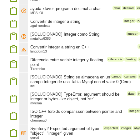
DKain
ayuda xfavor, programa decimal a char
char
decimal
e
MPSLOL
Convertir de integer a string
integer
n
aguirrerebsa
[SOLUCIONADO]
Integer como String
integer
metalfox6383
Convertir integer a string en C++
langdom13
Diferencia entre varible integer y floating
diferencia
floating
point
Txerrinko
[SOLUCIONADO]
String se almacena en un
campo
campos
campo Integer de una Tabla Mysql con el valor 0 (Cero)
lne
[SOLUCIONADO]
TypeError: argument should be
dato
i
integer or bytes-like object, not 'str'
mveraa
ISO C++ forbids comparisson between pointer and
integer
integer
chernang3
Symfony2 Expected argument of type
expected
integer
obje
"object", "integer" given
gerod