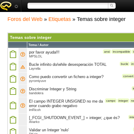
Foros del Web
»
Etiquetas
» Temas sobre integer
Temas sobre integer
Tema / Autor
por favor ayuda!!!
ansi
incompatible
MPSLOL
Bucle infinito do/while desesperación TOTAL
bucle
in
Layrella
Como puedo convertir un fichero a integer?
convert
pyromiyuve
Discriminar Integer y String
bandolera
El campo INTEGER UNSIGNED no me da
campo
integer
ne
error cuando grabo negativo
imRicoh
[_FCGI_SHUTDOWN_EVENT_] = integer; ¿que és?
int
Anarko
Validar un Integer 'nulo'