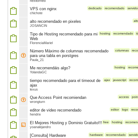
nexitorned
VPS con nginx
dedicado
recomendado
servido
chichote
alto recomendado en pixeles
alt
JOSANCIN
Tipo de Hosting recomendado para mi
hosting
recomendado
t
Web
FlorenciaMariel
Número Máximo de columnas recomendado
columnas
rec
para una tabla en porstgres
Paula_21
Me recomendáis algo?
hosting
recom
YolandaGC
tiempo recomendado para el timeout de
ajax
javascript
reco
ajax
lexus
Que Access Point recomiendan
access
poin
wrongturn
editor de video recomendado
editor
logo
rec
hendrix
El Mejores Hosting y Dominio Gratuito!!!
free
hosting
recomen
yoanalejandro
[Consulta] Hardware
hardware
recomendado
servid