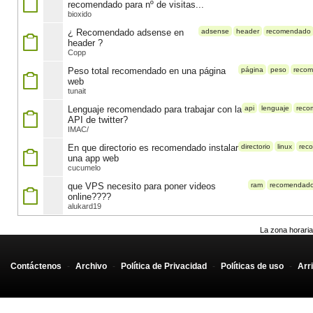
recomendado para nº de visitas...
bioxido
¿ Recomendado adsense en
adsense
header
recomendado
header ?
Copp
Peso total recomendado en una página
página
peso
reco
web
tunait
Lenguaje recomendado para trabajar con la
api
lenguaje
reco
API de twitter?
IMAC/
En que directorio es recomendado instalar
directorio
linux
rec
una app web
cucumelo
que VPS necesito para poner videos
ram
recomendad
online????
alukard19
La zona horaria
Contáctenos
-
Archivo
-
Política de Privacidad
-
Políticas de uso
-
Arr