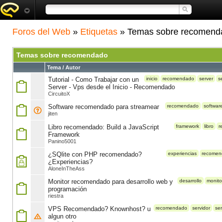
Foros del Web
»
Etiquetas
» Temas sobre recomend
Temas sobre recomendado
Tema / Autor
Tutorial - Como Trabajar con un
inicio
recomendado
server
s
Server - Vps desde el Inicio - Recomendado
CircuitoX
Software recomendado para streamear
recomendado
softwar
jiten
Libro recomendado: Build a JavaScript
framework
libro
r
Framework
Panino5001
¿SQlite con PHP recomendado?
experiencias
recomen
¿Experiencias?
AloneInTheAss
Monitor recomendado para desarrollo web y
desarrollo
monito
programación
riestra
VPS Recomendado? Knownhost? u
recomendado
servidor
ser
algun otro