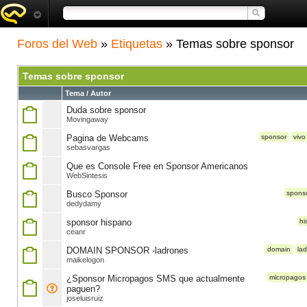
Foros del Web
»
Etiquetas
» Temas sobre sponsor
Temas sobre sponsor
Tema / Autor
Duda sobre sponsor
Movingaway
Pagina de Webcams
sponsor
vivo
sebasvargas
Que es Console Free en Sponsor Americanos
WebSintesis
Busco Sponsor
spons
dedydamy
sponsor hispano
hi
ceanr
DOMAIN SPONSOR -ladrones
domain
la
maikelogon
¿Sponsor Micropagos SMS que actualmente
micropagos
paguen?
joseluisruiz