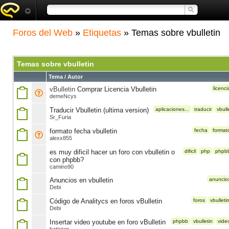
Foros del Web
»
Etiquetas
» Temas sobre vbulletin
Temas sobre vbulletin
Tema / Autor
vBulletin
Comprar Licencia Vbulletin
licenci
demeNcys
Traducir Vbulletin (ultima version)
aplicaciones...
traducir
vbull
Sr_Furia
formato fecha vbulletin
fecha
format
alexx855
es muy dificil hacer un foro con vbulletin o
dificil
php
phpb
con phpbb?
camino90
Anuncios en vbulletin
anuncio
Debi
Código de Analitycs en foros vBulletin
foros
vbulleti
Debi
Insertar video youtube en foro vBulletin
phpbb
vbulletin
vide