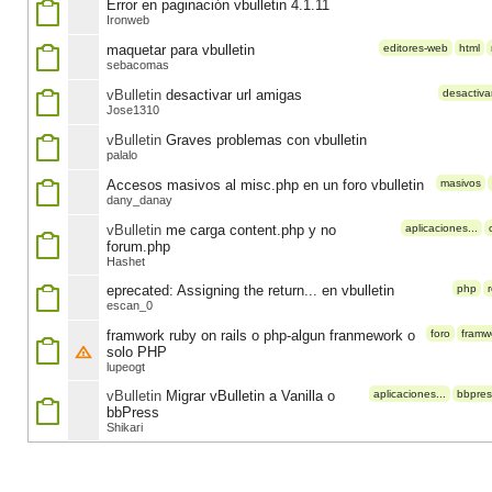
Error en paginación vbulletin 4.1.11
Ironweb
maquetar para vbulletin
editores-web
html
sebacomas
vBulletin
desactivar url amigas
desactiva
Jose1310
vBulletin
Graves problemas con vbulletin
palalo
Accesos masivos al misc.php en un foro vbulletin
masivos
dany_danay
vBulletin
me carga content.php y no
aplicaciones...
forum.php
Hashet
eprecated: Assigning the return... en vbulletin
php
escan_0
framwork ruby on rails o php-algun franmework o
foro
framw
solo PHP
lupeogt
vBulletin
Migrar vBulletin a Vanilla o
aplicaciones...
bbpres
bbPress
Shikari