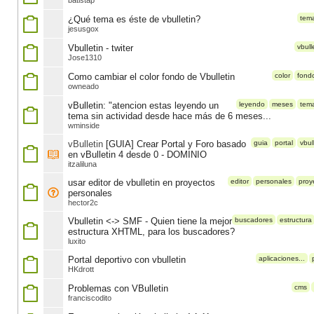
batistap
¿Qué tema es éste de vbulletin?
tem
jesusgox
Vbulletin - twiter
vbull
Jose1310
Como cambiar el color fondo de Vbulletin
color
fond
owneado
vBulletin: "atencion estas leyendo un
leyendo
meses
tem
tema sin actividad desde hace más de 6 meses...
wminside
vBulletin
[GUIA] Crear Portal y Foro basado
guia
portal
vbul
en vBulletin 4 desde 0 - DOMINIO
itzaliluna
usar editor de vbulletin en proyectos
editor
personales
proy
personales
hector2c
Vbulletin <-> SMF - Quien tiene la mejor
buscadores
estructura
estructura XHTML, para los buscadores?
luxito
Portal deportivo con vbulletin
aplicaciones...
HKdrott
Problemas con VBulletin
cms
franciscodito